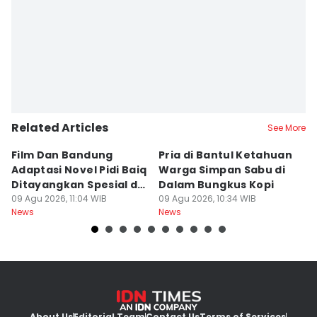
Related Articles
See More
Film Dan Bandung
Pria di Bantul Ketahuan
J
Adaptasi Novel Pidi Baiq
Warga Simpan Sabu di
P
Ditayangkan Spesial di
Dalam Bungkus Kopi
H
Jogja
09 Agu 2026, 11:04 WIB
09 Agu 2026, 10:34 WIB
I
09
News
News
Ne
About Us
Editorial Team
Contact Us
Terms of Services