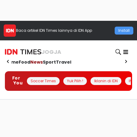
Baca artikel
IDN Times
lainnya di IDN App
Install
JOGJA
Home
Food
News
Sport
Travel
For
Soccer Times
Yuk Pilih !
Iklanin di IDN
INSI
You