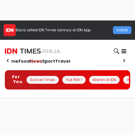
Baca artikel
IDN Times
lainnya di IDN App
Install
JOGJA
Home
Food
News
Sport
Travel
For
Soccer Times
Yuk Pilih !
Iklanin di IDN
INSI
You