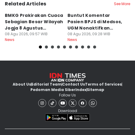
Related Articles
See More
BMKG Prakirakan Cuaca
Buntut Komentar
Sr
Sebagian Besar Wilayah
Pasien BPJS di Medsos,
Ti
Jogja 8 Agustus
UGM Nonaktifkan
P
Berawan
08 Agu 2026, 09:57 WIB
Dokter PPDS
08 Agu 2026, 09:28 WIB
J
08
News
News
Ne
About Us
Editorial Team
Contact Us
Terms of Services
Pedoman Media Siber
Index
Sitemap
Follow Us
Download