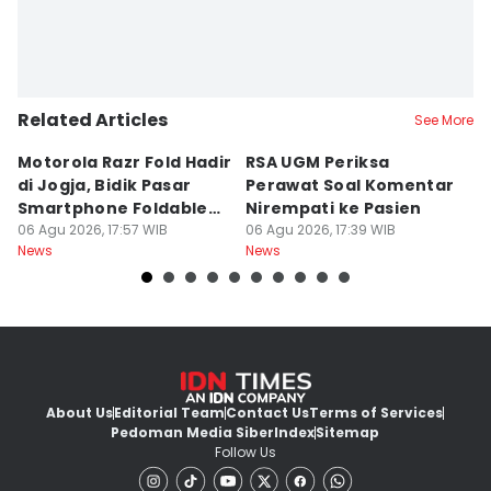
Related Articles
See More
Motorola Razr Fold Hadir
RSA UGM Periksa
A
di Jogja, Bidik Pasar
Perawat Soal Komentar
L
Smartphone Foldable
Nirempati ke Pasien
P
Premium
06 Agu 2026, 17:57 WIB
06 Agu 2026, 17:39 WIB
E
06
News
News
Ne
About Us
Editorial Team
Contact Us
Terms of Services
Pedoman Media Siber
Index
Sitemap
Follow Us