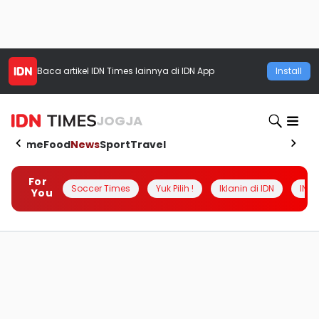
Baca artikel
IDN Times
lainnya di IDN App
Install
JOGJA
Home
Food
News
Sport
Travel
For
Soccer Times
Yuk Pilih !
Iklanin di IDN
INSI
You