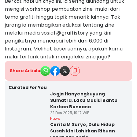
Berkat hobi uniknya ini, ia sering diundang untuk
mengisi workshop pembuatan zine, mulai dari
tema grafiti hingga topik menarik lainnya. Tak
jarang ia membagikan edukasi tentang zine
melalui media sosial @graffistory yang kini
pengikutnya mencapai lebih dari 6.000 di
Instagram. Melihat keseruannya, apakah kamu
mulai tertarik untuk mengoleksi zine juga?
Share Article
Curated For You
Jogja Hanyengkuyung
Sumatra, Laku Musisi Bantu
Korban Bencana
22 Des 2025, 19:17 WIB
News
Cerita M Suryo, Dulu Hidup
Susah kini Lahirkan Ribuan