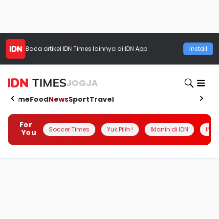
Baca artikel
IDN Times
lainnya di IDN App
Install
JOGJA
Home
Food
News
Sport
Travel
For
Soccer Times
Yuk Pilih !
Iklanin di IDN
INSI
You