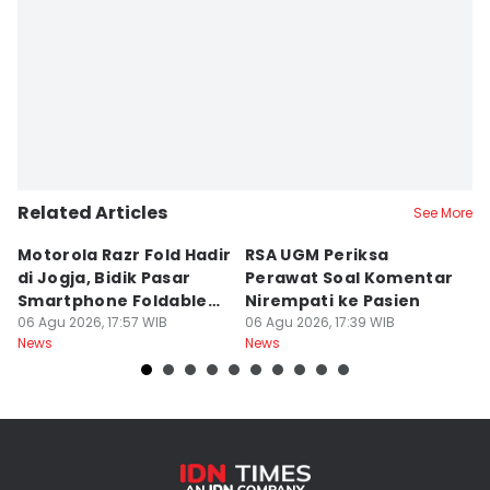
Related Articles
See More
Motorola Razr Fold Hadir
RSA UGM Periksa
A
di Jogja, Bidik Pasar
Perawat Soal Komentar
L
Smartphone Foldable
Nirempati ke Pasien
P
Premium
06 Agu 2026, 17:57 WIB
06 Agu 2026, 17:39 WIB
E
06
News
News
Ne