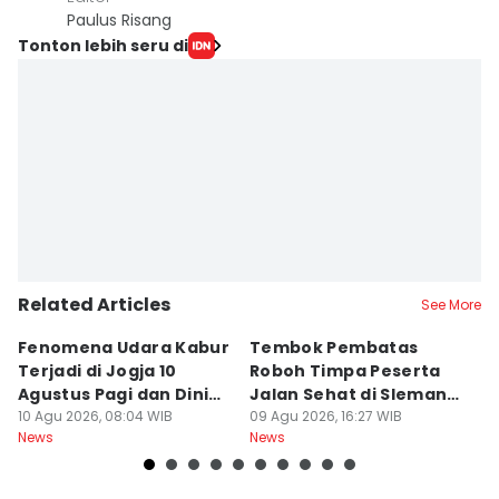
Paulus Risang
Tonton lebih seru di
Related Articles
See More
Fenomena Udara Kabur
Tembok Pembatas
F
Terjadi di Jogja 10
Roboh Timpa Peserta
Ad
Agustus Pagi dan Dini
Jalan Sehat di Sleman,
D
Hari
10 Agu 2026, 08:04 WIB
10 Orang Luka
09 Agu 2026, 16:27 WIB
J
09
News
News
Ne