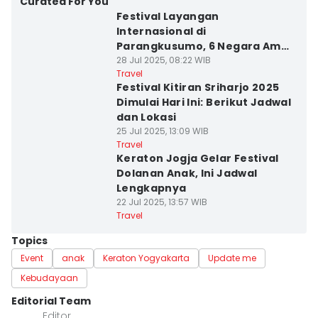
Curated For You
Festival Layangan
Internasional di
Parangkusumo, 6 Negara Ambil
Bagian
28 Jul 2025, 08:22 WIB
Travel
Festival Kitiran Sriharjo 2025
Dimulai Hari Ini: Berikut Jadwal
dan Lokasi
25 Jul 2025, 13:09 WIB
Travel
Keraton Jogja Gelar Festival
Dolanan Anak, Ini Jadwal
Lengkapnya
22 Jul 2025, 13:57 WIB
Travel
Topics
Event
anak
Keraton Yogyakarta
Update me
Kebudayaan
Editorial Team
Editor