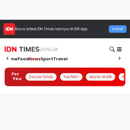
Baca artikel
IDN Times
lainnya di IDN App
Install
JOGJA
Home
Food
News
Sport
Travel
For
Soccer Times
Yuk Pilih !
Iklanin di IDN
INSI
You