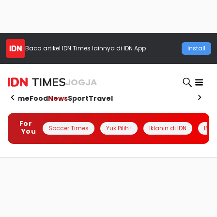
Baca artikel
IDN Times
lainnya di IDN App
Install
JOGJA
Home
Food
News
Sport
Travel
For
Soccer Times
Yuk Pilih !
Iklanin di IDN
INSI
You