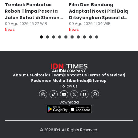
Tembok Pembatas
Film Dan Bandung
P
Roboh Timpa Peserta
Adaptasi Novel Pidi Baiq
W
Jalan Sehat di Sleman,
Ditayangkan Spesial di
D
10 Orang Luka
09 Agu 2026, 16:27 WIB
Jogja
09 Agu 2026, 11:04 WIB
09
News
News
Ne
About Us
Editorial Team
Contact Us
Terms of Services
Pedoman Media Siber
Index
Sitemap
Follow Us
Download
© 2026 IDN. All Rights Reserved.