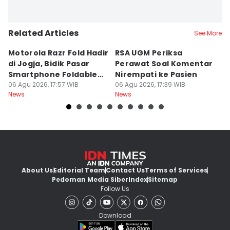
Related Articles
See More
Motorola Razr Fold Hadir
RSA UGM Periksa
A
di Jogja, Bidik Pasar
Perawat Soal Komentar
L
Smartphone Foldable
Nirempati ke Pasien
P
Premium
06 Agu 2026, 17:57 WIB
06 Agu 2026, 17:39 WIB
E
06
News
News
Ne
About Us
Editorial Team
Contact Us
Terms of Services
Pedoman Media Siber
Index
Sitemap
Follow Us
Download