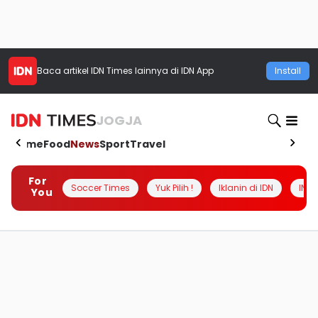
Baca artikel
IDN Times
lainnya di IDN App
Install
JOGJA
Home
Food
News
Sport
Travel
For
Soccer Times
Yuk Pilih !
Iklanin di IDN
INSI
You