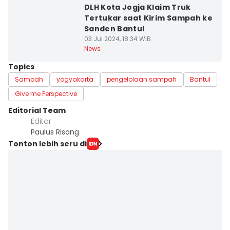
DLH Kota Jogja Klaim Truk
Tertukar saat Kirim Sampah ke
Sanden Bantul
03 Jul 2024, 18:34 WIB
News
Topics
Sampah
yogyakarta
pengelolaan sampah
Bantul
Give me Perspective
Editorial Team
Editor
Paulus Risang
Tonton lebih seru di