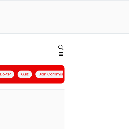
l Dokter
Quiz
Join Community