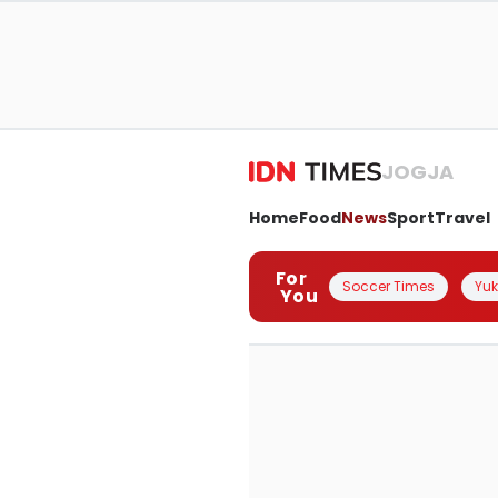
JOGJA
Home
Food
News
Sport
Travel
For
Soccer Times
Yuk 
You