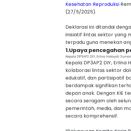
Kesehatan Reproduksi
Rema
(27/5/2025).
Deklarasi ini ditandai den
inisiatif lintas sektor ya
terpadu guna menekan angka
1.Upaya pencegahan pe
Kepala DP3AP2 DIY, Erlina Hidayati Sumar
Kepala DP3AP2 DIY, Erlina
kolaborasi lintas sektor 
edukatif, dan partisipatif 
berdampak signifikan terh
depan anak. Dengan KIE te
secara seragam oleh selu
pemerintah, media, dan m
secara komprehensif.