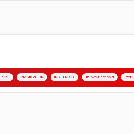
Pilih !
Iklanin di IDN
INSIDENESIA
#LokalBerdaya
Profi