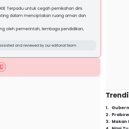
 KIE Terpadu untuk cegah pernikahan dini.
penting dalam menciptakan ruang aman dan
ng oleh pemerintah, lembaga pendidikan,
ssisted and reviewed by our editorial team.
Trendi
1
.
Gubern
2
.
Prabow
3
.
Makan B
4
.
Nilai T