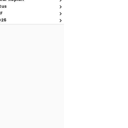
tus
FF
026