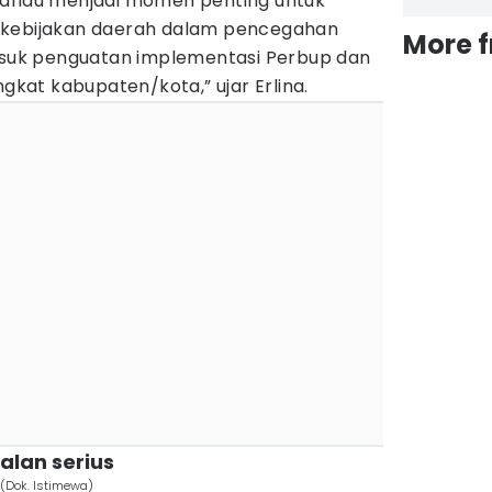
 Pandu menjadi momen penting untuk
 kebijakan daerah dalam pencegahan
More 
masuk penguatan implementasi Perbup dan
ngkat kabupaten/kota,” ujar Erlina.
alan serius
 (Dok. Istimewa)