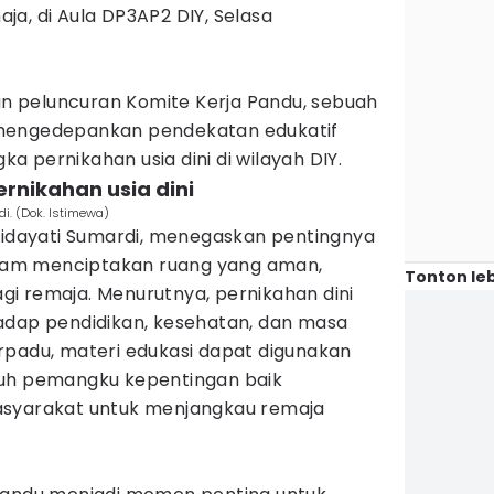
ja, di Aula DP3AP2 DIY, Selasa
gan peluncuran Komite Kerja Pandu, sebuah
ng mengedepankan pendekatan edukatif
 pernikahan usia dini di wilayah DIY.
rnikahan usia dini
di. (Dok. Istimewa)
 Hidayati Sumardi, menegaskan pentingnya
dalam menciptakan ruang yang aman,
Tonton leb
bagi remaja. Menurutnya, pernikahan dini
adap pendidikan, kesehatan, dan masa
rpadu, materi edukasi dapat digunakan
ruh pemangku kepentingan baik
asyarakat untuk menjangkau remaja