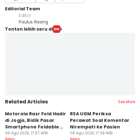
Editorial Team
Editor
Paulus Risang
Tonton lebih seru di
Related Articles
See More
Motorola Razr Fold Hadir
RSA UGM Periksa
A
di Jogja, Bidik Pasar
Perawat Soal Komentar
L
Smartphone Foldable
Nirempati ke Pasien
P
Premium
06 Agu 2026, 17:57 WIB
06 Agu 2026, 17:39 WIB
E
06
News
News
Ne