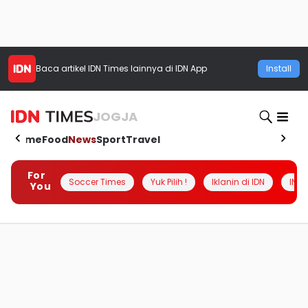
Baca artikel
IDN Times
lainnya di IDN App
Install
JOGJA
Home
Food
News
Sport
Travel
For
Soccer Times
Yuk Pilih !
Iklanin di IDN
INSI
You