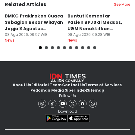
Related Articles
See More
BMKG Prakirakan Cuaca
Buntut Komentar
Sr
Sebagian Besar Wilayah
Pasien BPJS di Medsos,
Ti
Jogja 8 Agustus
UGM Nonaktifkan
P
Berawan
08 Agu 2026, 09:57 WIB
Dokter PPDS
08 Agu 2026, 09:28 WIB
J
08
News
News
Ne
About Us
Editorial Team
Contact Us
Terms of Services
Pedoman Media Siber
Index
Sitemap
Follow Us
Download