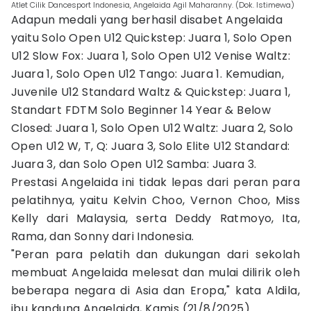
Atlet Cilik Dancesport Indonesia, Angelaida Agil Maharanny. (Dok. Istimewa)
Adapun medali yang berhasil disabet Angelaida
yaitu Solo Open U12 Quickstep: Juara 1, Solo Open
U12 Slow Fox: Juara 1, Solo Open U12 Venise Waltz:
Juara 1, Solo Open U12 Tango: Juara 1. Kemudian,
Juvenile U12 Standard Waltz & Quickstep: Juara 1,
Standart FDTM Solo Beginner 14 Year & Below
Closed: Juara 1, Solo Open U12 Waltz: Juara 2, Solo
Open U12 W, T, Q: Juara 3, Solo Elite U12 Standard:
Juara 3, dan Solo Open U12 Samba: Juara 3.
Prestasi Angelaida ini tidak lepas dari peran para
pelatihnya, yaitu Kelvin Choo, Vernon Choo, Miss
Kelly dari Malaysia, serta Deddy Ratmoyo, Ita,
Rama, dan Sonny dari Indonesia.
"Peran para pelatih dan dukungan dari sekolah
membuat Angelaida melesat dan mulai dilirik oleh
beberapa negara di Asia dan Eropa," kata Aldila,
ibu kandung Angelaida, Kamis (21/8/2025).