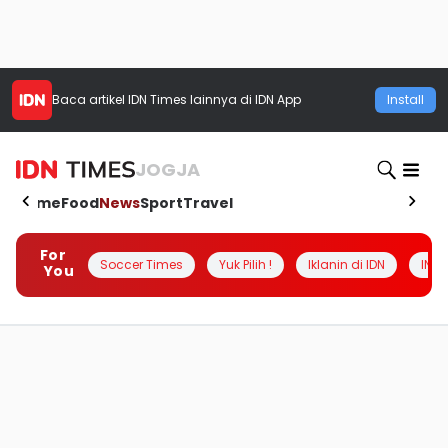
Baca artikel
IDN Times
lainnya di IDN App
Install
JOGJA
Home
Food
News
Sport
Travel
For
Soccer Times
Yuk Pilih !
Iklanin di IDN
INSI
You