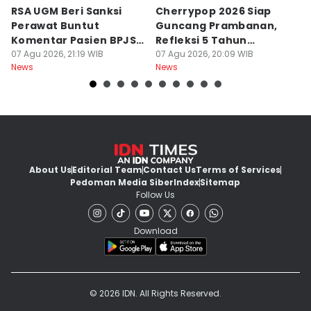
RSA UGM Beri Sanksi
Cherrypop 2026 Siap
K
Perawat Buntut
Guncang Prambanan,
K
Komentar Pasien BPJS
Refleksi 5 Tahun
B
di Medsos
07 Agu 2026, 21:19 WIB
Perjalanan
07 Agu 2026, 20:09 WIB
J
07
News
News
Ne
About Us
Editorial Team
Contact Us
Terms of Services
Pedoman Media Siber
Index
Sitemap
Follow Us
Download
© 2026 IDN. All Rights Reserved.