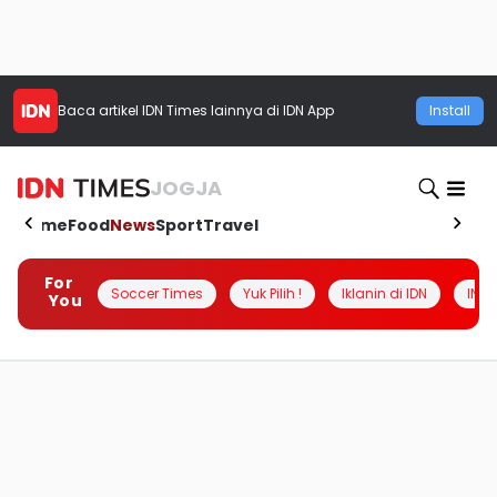
Baca artikel
IDN Times
lainnya di IDN App
Install
JOGJA
Home
Food
News
Sport
Travel
For
Soccer Times
Yuk Pilih !
Iklanin di IDN
INSI
You