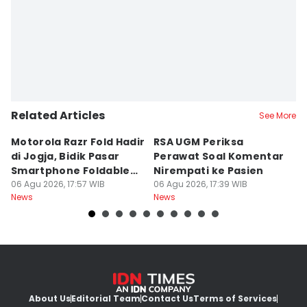
Related Articles
See More
Motorola Razr Fold Hadir
RSA UGM Periksa
A
di Jogja, Bidik Pasar
Perawat Soal Komentar
L
Smartphone Foldable
Nirempati ke Pasien
P
Premium
06 Agu 2026, 17:57 WIB
06 Agu 2026, 17:39 WIB
E
06
News
News
Ne
About Us
Editorial Team
Contact Us
Terms of Services