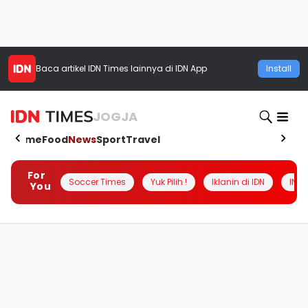
Baca artikel
IDN Times
lainnya di IDN App
Install
JOGJA
Home
Food
News
Sport
Travel
For
Soccer Times
Yuk Pilih !
Iklanin di IDN
INSI
You