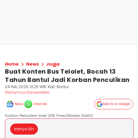
Home
News
Jogja
Buat Konten Bus Telolet, Bocah 13
Tahun Bantul Jadi Korban Penculikan
24 Feb 2025, 13:25 WIB
Kab. Bantul
Hironymus Daruwaskita
News
Channel
Add Us on Google
Ilustrasi Penculikan Anak (IDN Times/Mardya Shakti)
Intinya Sih