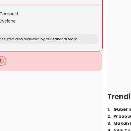
s Tempest
 Cyclone
ssisted and reviewed by our editorial team.
Trendi
1
.
Gubern
2
.
Prabow
3
.
Makan B
4
.
Nilai T