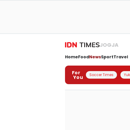
JOGJA
Home
Food
News
Sport
Travel
For
Soccer Times
Yuk 
You