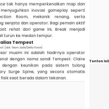
rce
tak hanya memperkenalkan map dan
a menyuguhkan inovasi gameplay seperti
lection Room, mekanik renang, serta
g senjata dan operator. Bagi pemain aktif
t rehat dari game ini, Break menjadi
i turun ke medan tempur.
e alias Tempest
st. (dok. Team Jade/Delta Force)
esar musim ini adalah hadirnya operator
kenal dengan nama sandi Tempest. Claire
Tonton leb
t dengan keunikan pada sistem tulang
iary Surge Spine, yang secara otomatis
fisik saat berada dalam tekanan.