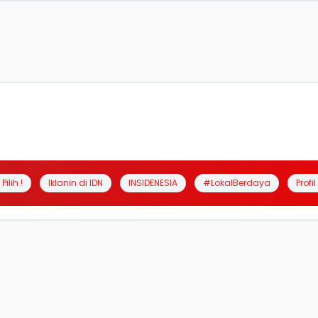
Pilih !
Iklanin di IDN
INSIDENESIA
#LokalBerdaya
Profi