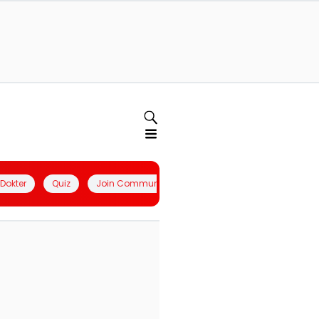
l Dokter
Quiz
Join Community