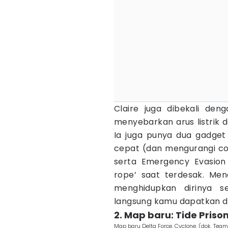
Claire juga dibekali den
menyebarkan arus listrik 
Ia juga punya dua gadget
cepat (dan mengurangi co
serta Emergency Evasion
rope’ saat terdesak. Mena
menghidupkan dirinya se
langsung kamu dapatkan di 
2. Map baru: Tide Priso
Map baru Delta Force, Cyclone. (dok. Team