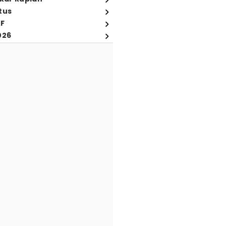
tus
FF
026