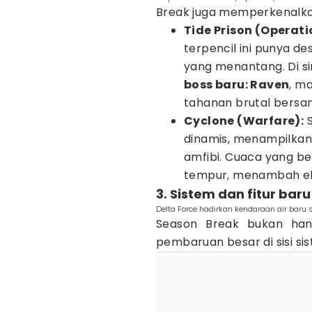
Break juga memperkenalk
Tide Prison (Operati
terpencil ini punya d
yang menantang. Di s
boss baru: Raven
, m
tahanan brutal bersa
Cyclone (Warfare):
S
dinamis, menampilkan
amfibi. Cuaca yang b
tempur, menambah el
3. Sistem dan fitur baru
Delta Force hadirkan kendaraan air baru se
Season Break bukan hany
pembaruan besar di sisi si