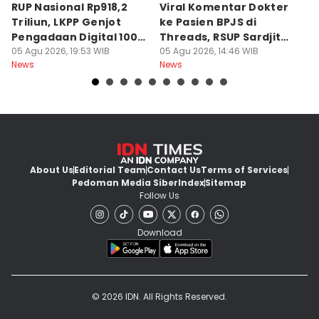
RUP Nasional Rp918,2
Viral Komentar Dokter
P
Triliun, LKPP Genjot
ke Pasien BPJS di
P
Pengadaan Digital 100
Threads, RSUP Sardjito
P
Persen
05 Agu 2026, 19:53 WIB
Klarifikasi
05 Agu 2026, 14:46 WIB
A
05
News
News
Ne
About Us
Editorial Team
Contact Us
Terms of Services
Pedoman Media Siber
Index
Sitemap
Follow Us
Download
© 2026 IDN. All Rights Reserved.