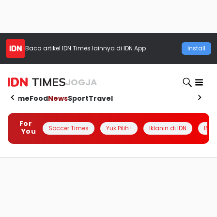
Baca artikel
IDN Times
lainnya di IDN App
Install
JOGJA
Home
Food
News
Sport
Travel
For
Soccer Times
Yuk Pilih !
Iklanin di IDN
INSI
You