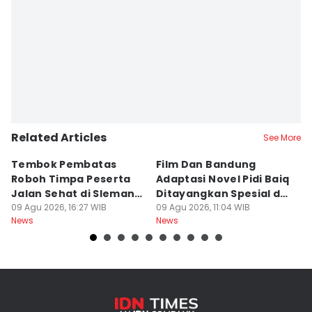
Related Articles
See More
Tembok Pembatas
Film Dan Bandung
P
Roboh Timpa Peserta
Adaptasi Novel Pidi Baiq
W
Jalan Sehat di Sleman,
Ditayangkan Spesial di
D
10 Orang Luka
09 Agu 2026, 16:27 WIB
Jogja
09 Agu 2026, 11:04 WIB
09
News
News
Ne