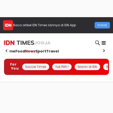
Baca artikel
IDN Times
lainnya di IDN App
Install
JOGJA
Home
Food
News
Sport
Travel
For
Soccer Times
Yuk Pilih !
Iklanin di IDN
INSI
You