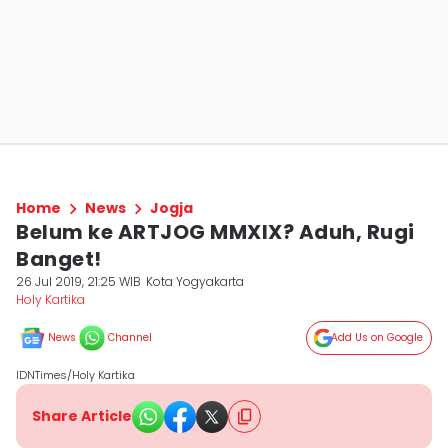
Home
News
Jogja
Belum ke ARTJOG MMXIX? Aduh, Rugi
Banget!
26 Jul 2019, 21:25 WIB
Kota Yogyakarta
Holy Kartika
News
Channel
Add Us on Google
IDNTimes/Holy Kartika
Share Article