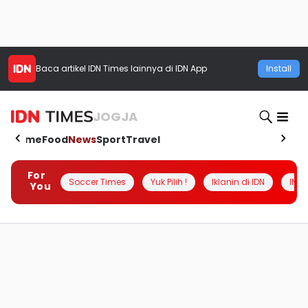
Baca artikel
IDN Times
lainnya di IDN App
Install
JOGJA
Home
Food
News
Sport
Travel
For
Soccer Times
Yuk Pilih !
Iklanin di IDN
INSI
You