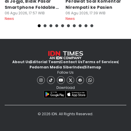
di Jogja, Bidik Pasar
Perawat Soal Komentar
L
Smartphone Foldable
Nirempati ke Pasien
P
Premium
06 Agu 2026, 17:57 WIB
06 Agu 2026, 17:39 WIB
E
06
News
News
Ne
About Us
Editorial Team
Contact Us
Terms of Services
Pedoman Media Siber
Index
Sitemap
Follow Us
Download
© 2026 IDN. All Rights Reserved.