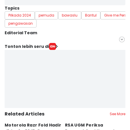
Topics
Pilkada 2024
pemuda
bawaslu
Bantul
Give me Persp
pengawasan
Editorial Team
Editor
Tonton lebih seru di
Hironymus Daruwaskita
Editor
Paulus Risang
Related Articles
See More
Motorola Razr Fold Hadir
RSA UGM Periksa
A