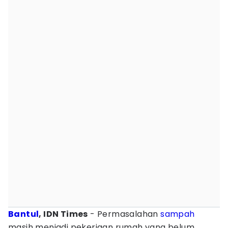
Bantul
, IDN Times
- Permasalahan
sampah
masih menjadi pekerjaan rumah yang belum