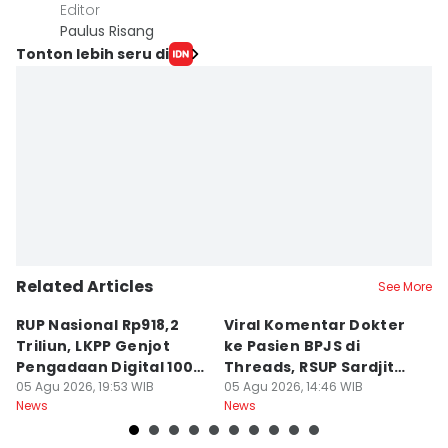
Editor
Paulus Risang
Tonton lebih seru di
Related Articles
See More
RUP Nasional Rp918,2
Viral Komentar Dokter
P
Triliun, LKPP Genjot
ke Pasien BPJS di
P
Pengadaan Digital 100
Threads, RSUP Sardjito
P
Persen
05 Agu 2026, 19:53 WIB
Klarifikasi
05 Agu 2026, 14:46 WIB
A
05
News
News
Ne