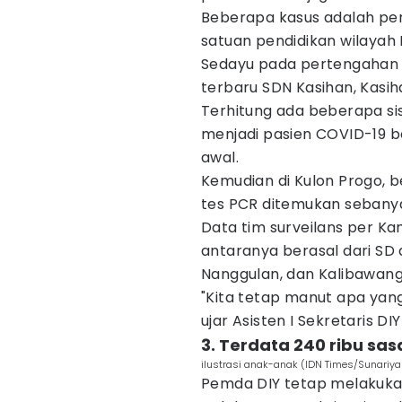
Beberapa kasus adalah per
satuan pendidikan wilayah 
Sedayu pada pertengahan h
terbaru SDN Kasihan, Kasih
Terhitung ada beberapa si
menjadi pasien COVID-19 b
awal.
Kemudian di Kulon Progo,
tes PCR ditemukan sebanyak
Data tim surveilans per Kam
antaranya berasal dari SD
Nanggulan, dan Kalibawang
"Kita tetap manut apa yang
ujar Asisten I Sekretaris DI
3. Terdata 240 ribu sas
ilustrasi anak-anak (IDN Times/Sunariya
Pemda DIY tetap melakuk