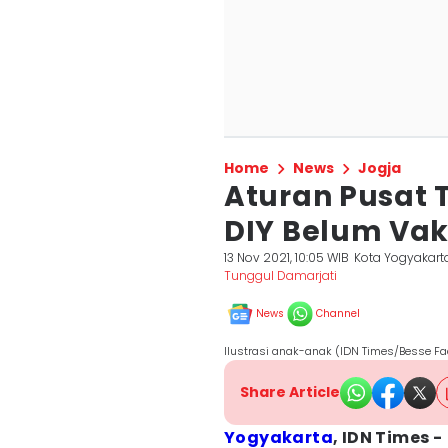
Home
News
Jogja
Aturan Pusat 
DIY Belum Vak
13 Nov 2021, 10:05 WIB
Kota Yogyakart
Tunggul Damarjati
News
Channel
Ilustrasi anak-anak (IDN Times/Besse Fa
Share Article
Yogyakarta
, IDN Times -