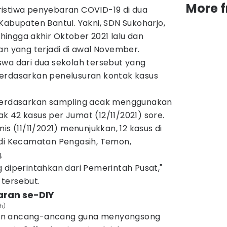
More 
istiwa penyebaran COVID-19 di dua
Kabupaten Bantul. Yakni, SDN Sukoharjo,
ingga akhir Oktober 2021 lalu dan
an yang terjadi di awal November.
swa dari dua sekolah tersebut yang
erdasarkan penelusuran kontak kasus
 berdasarkan sampling acak menggunakan
 42 kasus per Jumat (12/11/2021) sore.
is (11/11/2021) menunjukkan, 12 kasus di
 di Kecamatan Pengasih, Temon,
.
 diperintahkan dari Pemerintah Pusat,"
Y tersebut.
aran se-DIY
h)
an ancang-ancang guna menyongsong