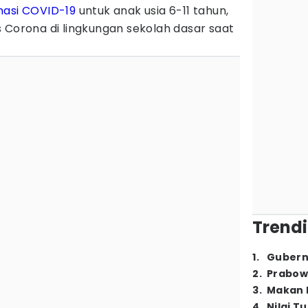
nasi COVID-19
untuk anak usia 6-11 tahun,
 Corona di lingkungan sekolah dasar saat
Trendi
1
.
Gubern
2
.
Prabow
3
.
Makan B
4
.
Nilai T