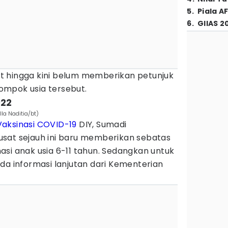
5
.
Piala A
6
.
GIIAS 2
usat hingga kini belum memberikan petunjuk
elompok usia tersebut.
022
la Naditia/bt)
Vaksinasi COVID-19
DIY, Sumadi
sat sejauh ini baru memberikan sebatas
si anak usia 6-11 tahun. Sedangkan untuk
da informasi lanjutan dari Kementerian