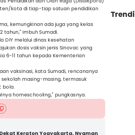
nas Pendidikan dan Olah Raga (Disdikpora)
ten/kota di tiap-tiap satuan pendidikan
Trend
 lima, kemungkinan ada juga yang kelas
2 tahun," imbuh Sumadi.
a DIY melalui dinas kesehatan
ukan dosis vaksin jenis Sinovac yang
sia 6-11 tahun kepada Kementerian
an vaksinasi, kata Sumadi, rencananya
 sekolah masing-masing, termasuk
 bola.
alnya homeschooling," pungkasnya.
 Dekat Keraton Yogyakarta, Nyaman