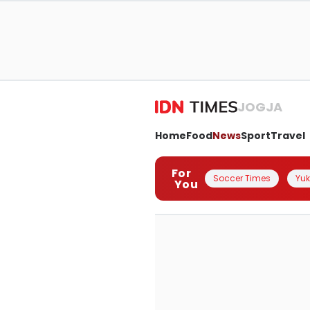
JOGJA
Home
Food
News
Sport
Travel
For
Soccer Times
Yuk 
You