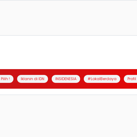
Pilih !
Iklanin di IDN
INSIDENESIA
#LokalBerdaya
Profi