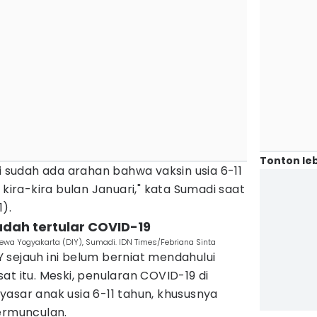
Tonton leb
pi sudah ada arahan bahwa vaksin usia 6-11
 kira-kira bulan Januari," kata Sumadi saat
).
udah tertular COVID-19
ewa Yogyakarta (DIY), Sumadi. IDN Times/Febriana Sinta
 sejauh ini belum berniat mendahului
at itu. Meski, penularan COVID-19 di
asar anak usia 6-11 tahun, khususnya
bermunculan.