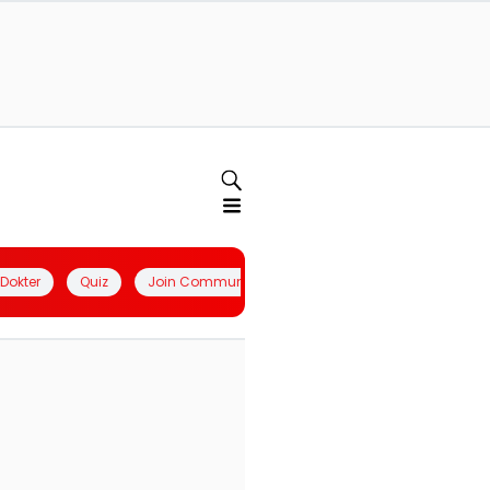
l Dokter
Quiz
Join Community