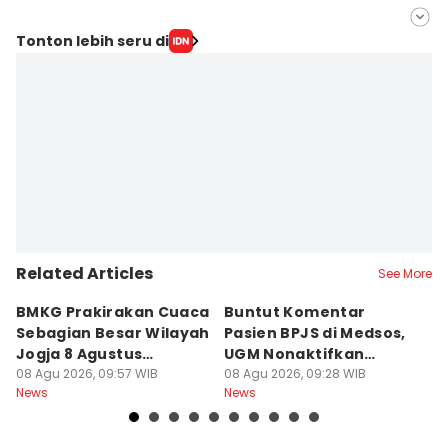
Editor
Tonton lebih seru di
Rijalu Ahimsa
Editor
Paulus Risang
Related Articles
See More
BMKG Prakirakan Cuaca
Buntut Komentar
Sr
Sebagian Besar Wilayah
Pasien BPJS di Medsos,
Ti
Jogja 8 Agustus
UGM Nonaktifkan
P
Berawan
08 Agu 2026, 09:57 WIB
Dokter PPDS
08 Agu 2026, 09:28 WIB
J
08
News
News
Ne