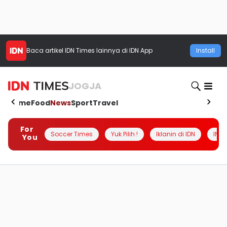
Baca artikel
IDN Times
lainnya di IDN App
Install
JOGJA
Home
Food
News
Sport
Travel
For
Soccer Times
Yuk Pilih !
Iklanin di IDN
INSI
You