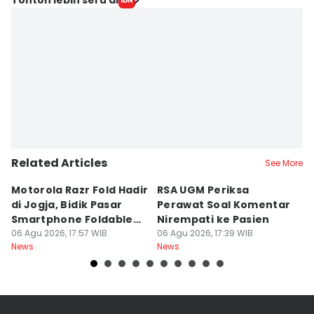
Related Articles
See More
Motorola Razr Fold Hadir
RSA UGM Periksa
A
di Jogja, Bidik Pasar
Perawat Soal Komentar
L
Smartphone Foldable
Nirempati ke Pasien
P
Premium
06 Agu 2026, 17:57 WIB
06 Agu 2026, 17:39 WIB
E
06
News
News
Ne