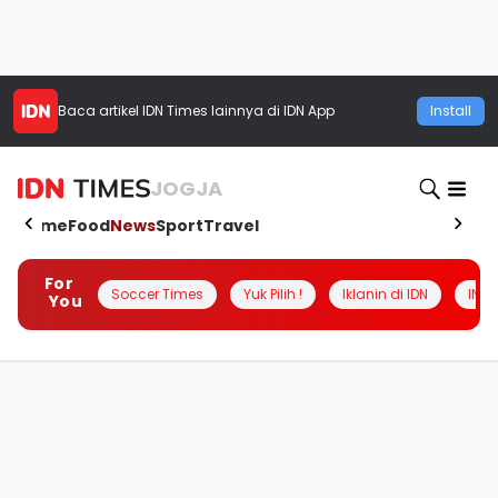
Baca artikel
IDN Times
lainnya di IDN App
Install
JOGJA
Home
Food
News
Sport
Travel
For
Soccer Times
Yuk Pilih !
Iklanin di IDN
INSI
You