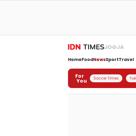
JOGJA
Home
Food
News
Sport
Travel
For
Soccer Times
Yuk 
You