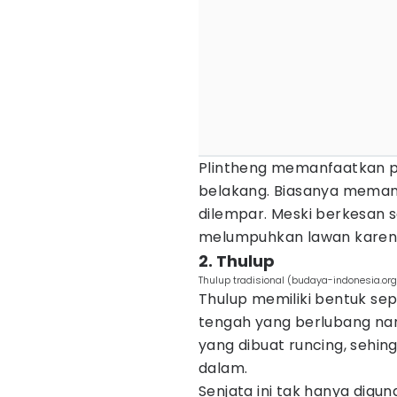
Plintheng memanfaatkan pe
belakang. Biasanya meman
dilempar. Meski berkesan 
melumpuhkan lawan karena b
2. Thulup
Thulup tradisional (budaya-indonesia.org
Thulup memiliki bentuk sep
tengah yang berlubang nanti
yang dibuat runcing, sehin
dalam.
Senjata ini tak hanya digun