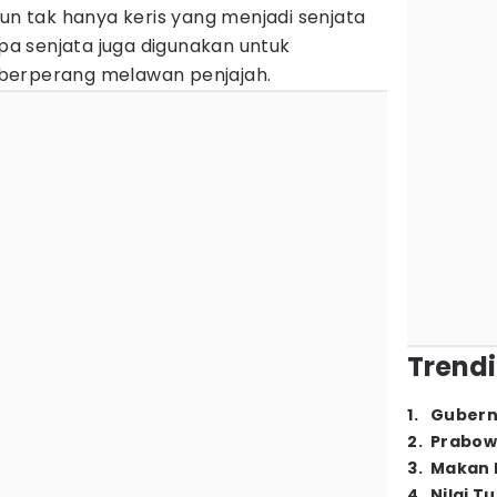
un tak hanya keris yang menjadi senjata
apa senjata juga digunakan untuk
berperang melawan penjajah.
Trendi
1
.
Gubern
2
.
Prabow
3
.
Makan B
4
.
Nilai T