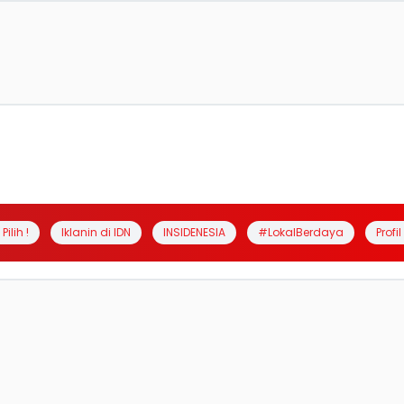
Pilih !
Iklanin di IDN
INSIDENESIA
#LokalBerdaya
Profi