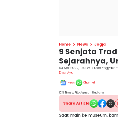
Home
News
Jogja
9 Senjata Trad
Sejarahnya, U
03 Apr 2022, 10:01 WIB
Kota Yogyakar
Dyar Ayu
News
Channel
IDN Times/Pito Agustin Rudiana
Share Article
Saat main ke museum, kamu