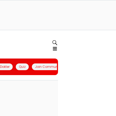
l Dokter
Quiz
Join Community