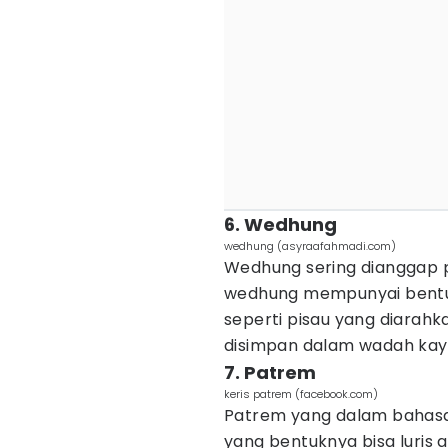
6. Wedhung
wedhung (asyraafahmadi.com)
Wedhung sering dianggap pi
wedhung mempunyai bentuk
seperti pisau yang diarah
disimpan dalam wadah kayu 
7. Patrem
keris patrem (facebook.com)
Patrem yang dalam bahasa j
yang bentuknya bisa luris 