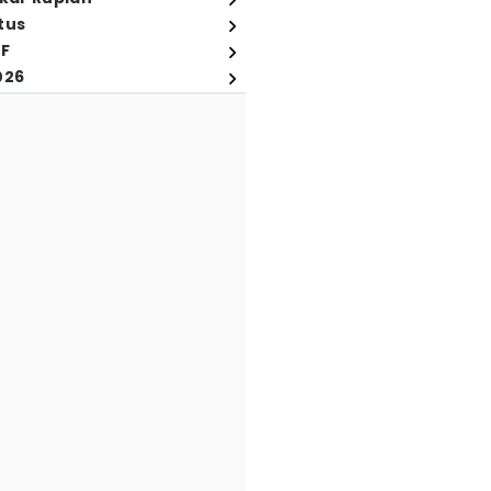
tus
FF
026