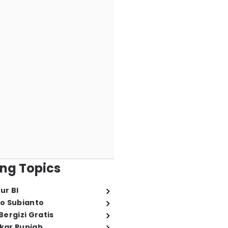
ng Topics
ur BI
o Subianto
ergizi Gratis
ukar Rupiah