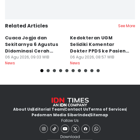
Related Articles
See More
Cuaca Jogja dan
Kedokteran UGM
R
Sekitarnya 6 Agustus
Selidiki Komentar
Tr
Didominasi Cerah
Dokter PPDS ke Pasien
P
Berawan
06 Agu 2026, 09:03 WIB
BPJS di Medsos
06 Agu 2026, 08:57 WIB
P
05
News
News
Ne
About Us
Editorial Team
Contact Us
Terms of Services
Pedoman Media Siber
Index
Sitemap
Follow Us
Download