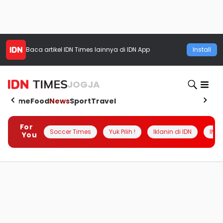
Baca artikel
IDN Times
lainnya di IDN App
Install
JOGJA
Home
Food
News
Sport
Travel
For
Soccer Times
Yuk Pilih !
Iklanin di IDN
INSI
You