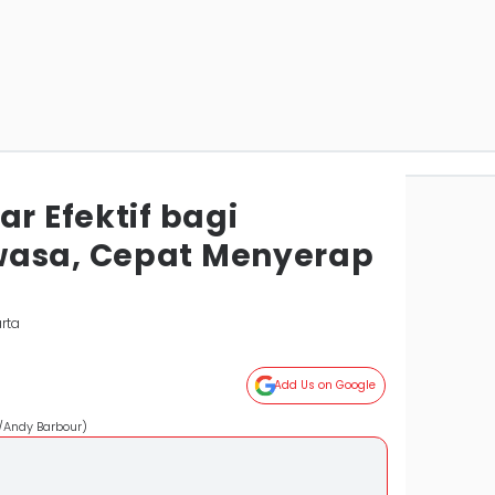
ar Efektif bagi
wasa, Cepat Menyerap
rta
Add Us on Google
/Andy Barbour)