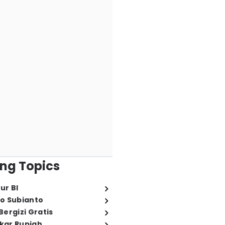
ng Topics
ur BI
o Subianto
ergizi Gratis
ukar Rupiah