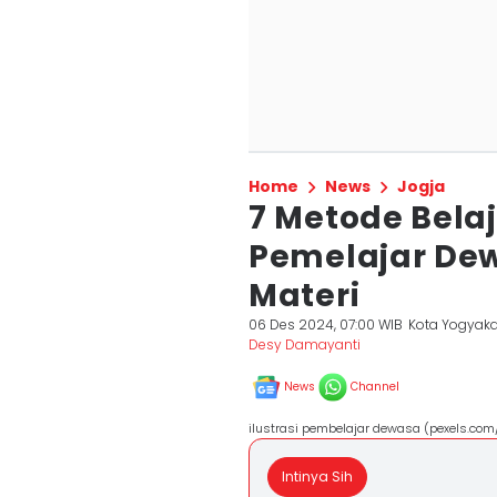
Home
News
Jogja
7 Metode Belaj
Pemelajar De
Materi
06 Des 2024, 07:00 WIB
Kota Yogyaka
Desy Damayanti
News
Channel
ilustrasi pembelajar dewasa (pexels.com
Intinya Sih