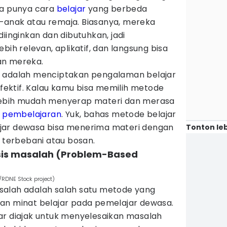
ga punya cara
belajar
yang berbeda
-anak atau remaja. Biasanya, mereka
iinginkan dan dibutuhkan, jadi
bih relevan, aplikatif, dan langsung bisa
an mereka.
u adalah menciptakan pengalaman belajar
ektif. Kalau kamu bisa memilih metode
lebih mudah menyerap materi dan merasa
s
pembelajaran
. Yuk, bahas metode belajar
jar dewasa bisa menerima materi dengan
Tonton leb
a terbebani atau bosan.
sis masalah (Problem-Based
/RDNE Stock project)
salah adalah salah satu metode yang
an minat belajar pada pemelajar dewasa.
ar diajak untuk menyelesaikan masalah