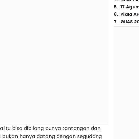
5
.
17 Agus
6
.
Piala A
7
.
GIIAS 2
 itu bisa dibilang punya tantangan dan
ka bukan hanya datang dengan segudang