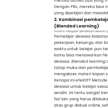
merasa bahwa apa yang mer
Dengan PBL, mereka bisa m
yang dipelajari dan masal
2. Kombinasi pembelaj
(Blended Learning)
ilustrasi mengajari pembelajar dewasa (
Pemelajar dewasa biasany
pekerjaan, keluarga, dan b
waktu untuk belajar pun 
kamu bisa menawarkan flek
dewasa.
Blended learning
a
tatap muka dan pembelaj
mengakses materi kapan sa
Kenapa ini efektif? Metod
dewasa untuk belajar ses
sendiri. Ini tentu sangat
hal lain yang harus dilaku
atau grup diskusi online, s