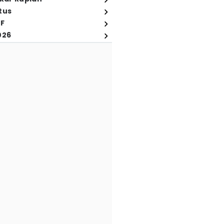
tus
FF
026