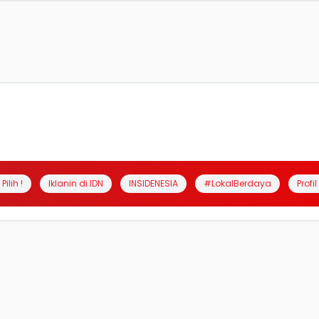
Pilih !
Iklanin di IDN
INSIDENESIA
#LokalBerdaya
Profi