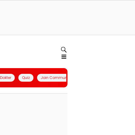
l Dokter
Quiz
Join Community