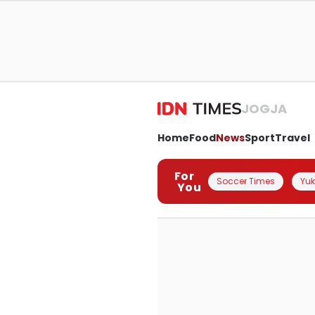
JOGJA
Home
Food
News
Sport
Travel
For
Soccer Times
Yuk 
You