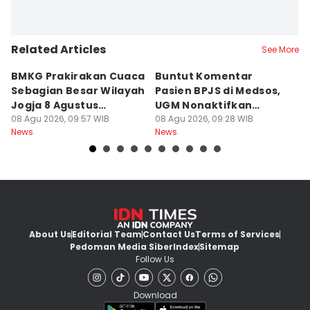
Related Articles
See More
BMKG Prakirakan Cuaca
Buntut Komentar
Sr
Sebagian Besar Wilayah
Pasien BPJS di Medsos,
Ti
Jogja 8 Agustus
UGM Nonaktifkan
P
Berawan
08 Agu 2026, 09:57 WIB
Dokter PPDS
08 Agu 2026, 09:28 WIB
J
08
News
News
Ne
About Us
Editorial Team
Contact Us
Terms of Services
Pedoman Media Siber
Index
Sitemap
Follow Us
Download