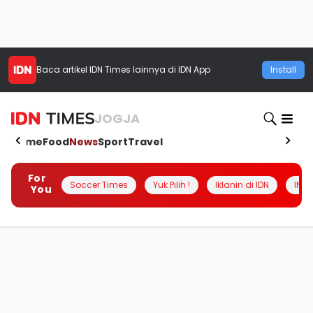
Baca artikel
IDN Times
lainnya di IDN App
Install
JOGJA
Home
Food
News
Sport
Travel
For
Soccer Times
Yuk Pilih !
Iklanin di IDN
INSI
You