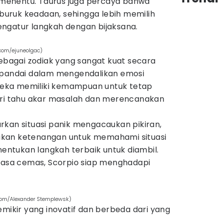
k menentu. Taurus juga percaya bahwa
uruk keadaan, sehingga lebih memilih
ngatur langkah dengan bijaksana.
.com/ejuneolgac)
sebagai zodiak yang sangat kuat secara
 pandai dalam mengendalikan emosi
Mereka memiliki kemampuan untuk tetap
ari tahu akar masalah dan merencanakan
rkan situasi panik mengacaukan pikiran,
kan ketenangan untuk memahami situasi
ntukan langkah terbaik untuk diambil.
erasa cemas, Scorpio siap menghadapi
s.com/Alexander Stemplewsk)
emikir yang inovatif dan berbeda dari yang