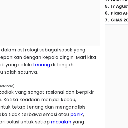
5
.
17 Agus
6
.
Piala A
7
.
GIIAS 2
i dalam astrologi sebagai sosok yang
panikan dengan kepala dingin. Mari kita
iak yang selalu
tenang
di tengah
u salah satunya.
Kumtanom)
zodiak yang sangat rasional dan berpikir
si. Ketika keadaan menjadi kacau,
ntuk tetap tenang dan menganalisis
ereka tidak terbawa emosi atau
panik
,
 solusi untuk setiap
masalah
yang