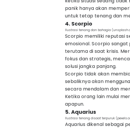
ketika situasi sedang tida
panik hanya akan memperb
untuk tetap tenang dan me
4. Scorpio
Ilustrasi tenang dan bahagia (unsplash
Scorpio memiliki reputasi 
emosional. Scorpio sangat
terutama di saat krisis. 
fokus dan strategis, menc
solusi jangka panjang.
Scorpio tidak akan membia
sebaliknya akan mengguna
secara mendalam dan mene
Ketika orang lain mulai m
apapun.
5. Aquarius
Ilustrasi tenang disaat terpuruk (pexel
Aquarius dikenal sebagai p