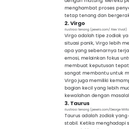
dengan matang. Mereka p
menghambat proses penyel
tetap tenang dan bergerak
2. Virgo
ilustrasi tenang (pexels.com/ Alex Vivat)
Virgo adalah tipe zodiak y
situasi panik, Virgo lebih
apa yang sebenarnya terja
emosi, melainkan fokus un
membuat keputusan tepat. 
sangat membantu untuk me
Virgo juga memiliki kema
bagian kecil yang lebih mu
kewalahan dengan masalah 
3. Taurus
ilustrasi tenang (pexels.com/George Milt
Taurus adalah zodiak yang
stabil. Ketika menghadapi 