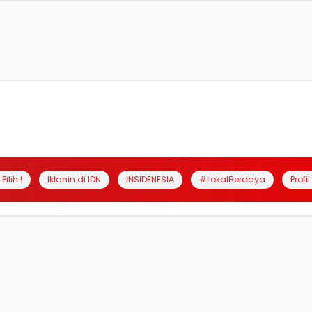
Pilih !
Iklanin di IDN
INSIDENESIA
#LokalBerdaya
Profi