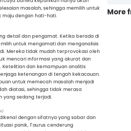
ercaya bahwa kepanikan hanya akan
esaian masalah, sehingga memilih untuk
More 
 maju dengan hati-hati.
ang detail dan pengamat. Ketika berada di
 memilih untuk mengamati dan menganalisis
di. Mereka tidak mudah terprovokasi oleh
tuk mencari informasi yang akurat dan
Ketelitian dan kemampuan analitis
njaga ketenangan di tengah kekacauan.
mpuan untuk memecah masalah menjadi
dah diatasi, sehingga tidak merasa
yang sedang terjadi.
on)
 dikenal dengan sifatnya yang sabar dan
situasi panik, Taurus cenderung