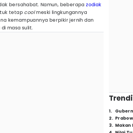
tidak bersahabat. Namun, beberapa
zodiak
ntuk tetap
cool
meski lingkungannya
ena kemampuannya berpikir jernih dan
di masa sulit.
Trendi
1
.
Gubern
2
.
Prabow
3
.
Makan B
4
.
Nilai T