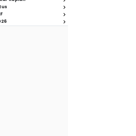
tus
FF
026