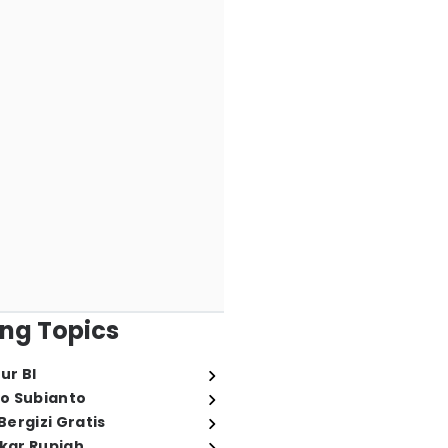
ng Topics
ur BI
o Subianto
ergizi Gratis
ukar Rupiah