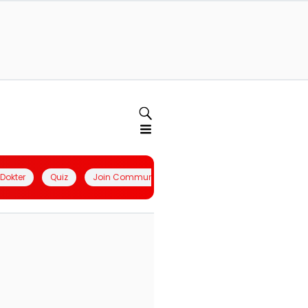
l Dokter
Quiz
Join Community