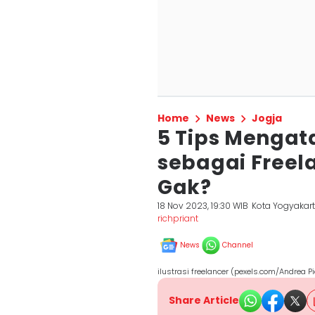
Home
News
Jogja
5 Tips Mengat
sebagai Freel
Gak?
18 Nov 2023, 19:30 WIB
Kota Yogyakar
richpriant
News
Channel
ilustrasi freelancer (pexels.com/Andrea P
Share Article