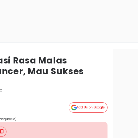
asi Rasa Malas
ancer, Mau Sukses
ta
Add Us on Google
iacquadio)