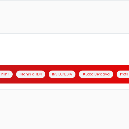
Pilih !
Iklanin di IDN
INSIDENESIA
#LokalBerdaya
Profi