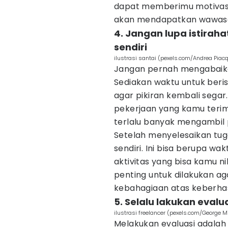
dapat memberimu motivasi
akan mendapatkan wawasa
4. Jangan lupa istiraha
sendiri
ilustrasi santai (pexels.com/Andrea Piac
Jangan pernah mengabaika
Sediakan waktu untuk beris
agar pikiran kembali sega
pekerjaan yang kamu terima
terlalu banyak mengambil 
Setelah menyelesaikan tuga
sendiri. Ini bisa berupa w
aktivitas yang bisa kamu n
penting untuk dilakukan a
kebahagiaan atas keberha
5. Selalu lakukan evalua
ilustrasi freelancer (pexels.com/George M
Melakukan evaluasi adalah 