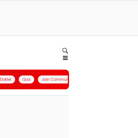
l Dokter
Quiz
Join Community