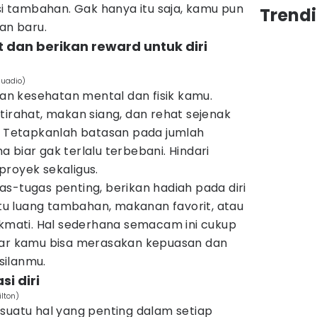
 tambahan. Gak hanya itu saja, kamu pun
Trend
n baru.
t dan berikan reward untuk diri
quadio)
n kesehatan mental dan fisik kamu.
tirahat, makan siang, dan rehat sejenak
r. Tetapkanlah batasan pada jumlah
 biar gak terlalu terbebani. Hindari
proyek sekaligus.
s-tugas penting, berikan hadiah pada diri
aktu luang tambahan, makanan favorit, atau
ikmati. Hal sederhana semacam ini cukup
gar kamu bisa merasakan kepuasan dan
silanmu.
si diri
ilton)
suatu hal yang penting dalam setiap