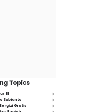
ng Topics
ur BI
o Subianto
ergizi Gratis
ukar Rupiah