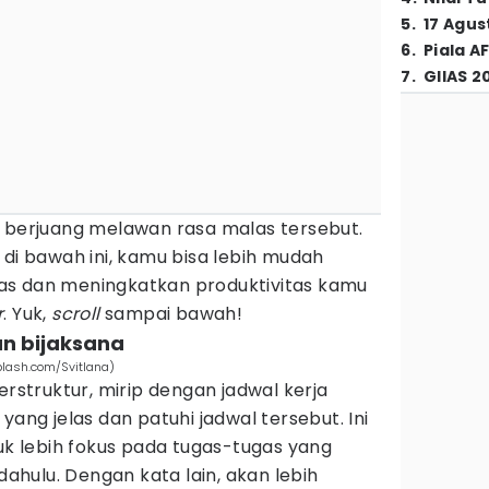
5
.
17 Agus
6
.
Piala A
7
.
GIIAS 2
s berjuang melawan rasa malas tersebut.
 di bawah ini, kamu bisa lebih mudah
as dan meningkatkan produktivitas kamu
r
. Yuk,
scroll
sampai bawah!
an bijaksana
plash.com/Svitlana)
erstruktur, mirip dengan jadwal kerja
yang jelas dan patuhi jadwal tersebut. Ini
 lebih fokus pada tugas-tugas yang
 dahulu. Dengan kata lain, akan lebih