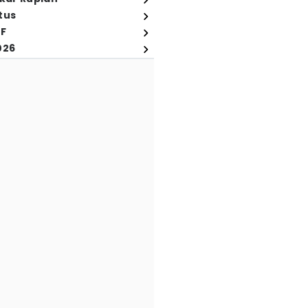
tus
FF
026