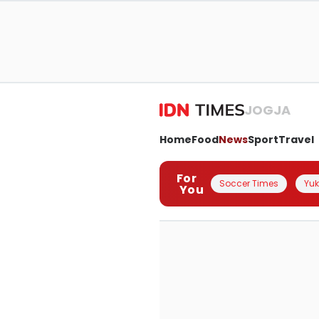
JOGJA
Home
Food
News
Sport
Travel
For
Soccer Times
Yuk 
You