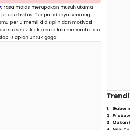
r
, rasa malas merupakan musuh utama
produktivitas. Tanpa adanya seorang
u perlu memiliki disiplin dan motivasi
bisa sukses. Jika kamu selalu menuruti rasa
iap-siaplah untuk gagal.
Trendi
1
.
Gubern
2
.
Prabow
3
.
Makan B
4
.
Nilai T