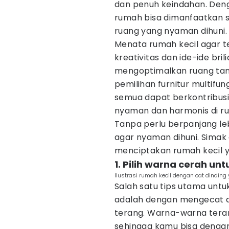
dan penuh keindahan. Deng
rumah bisa dimanfaatkan 
ruang yang nyaman dihuni.
Menata rumah kecil agar
kreativitas dan ide-ide bri
mengoptimalkan ruang tan
pemilihan furnitur multifu
semua dapat berkontribus
nyaman dan harmonis di 
Tanpa perlu berpanjang leba
agar nyaman dihuni. Simak 
menciptakan rumah kecil y
1. Pilih warna cerah un
Ilustrasi rumah kecil dengan cat dindin
Salah satu tips utama unt
adalah dengan mengecat 
terang. Warna-warna tera
sehingga kamu bisa dengan