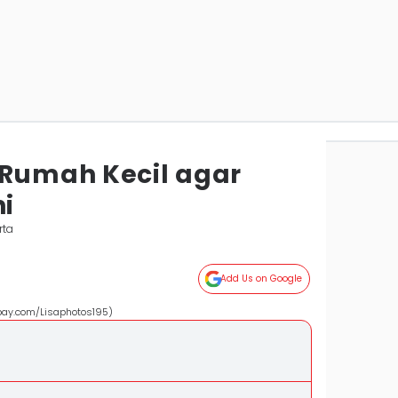
 Rumah Kecil agar
i
rta
Add Us on Google
abay.com/Lisaphotos195)