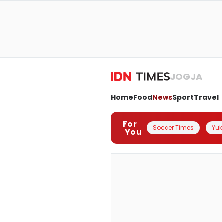
JOGJA
Home
Food
News
Sport
Travel
For
Soccer Times
Yuk 
You