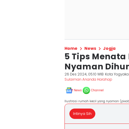
Home
News
Jogja
5 Tips Menata
Nyaman Dihun
26 Des 2024, 05:10 WIB
Kota Yogyaka
Sulaiman Ananda Harahap
News
Channel
Ilustrasi rumah kecil yang nyaman (pix
Intinya Sih