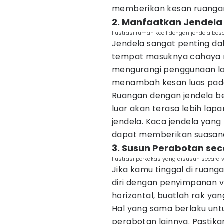
memberikan kesan ruangan
2. Manfaatkan Jendela
Ilustrasi rumah kecil dengan jendela be
Jendela sangat penting da
tempat masuknya cahaya m
mengurangi penggunaan lam
menambah kesan luas pad
Ruangan dengan jendela 
luar akan terasa lebih la
jendela. Kaca jendela ya
dapat memberikan suasana
3. Susun Perabotan sec
Ilustrasi perkakas yang disusun secara v
Jika kamu tinggal di ruang
diri dengan penyimpanan ve
horizontal, buatlah rak ya
Hal yang sama berlaku untu
perabotan lainnya. Pastik