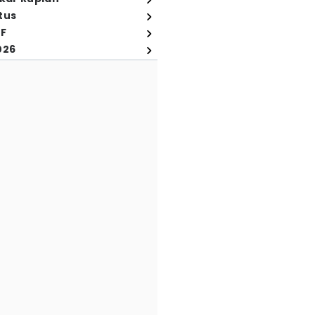
tus
FF
026