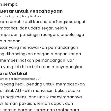
 sempit.
 Besar untuk Pencahayaan
sar (pixabay.com/PrompterMalaya)
lam rumah kecil karena berfungsi sebagai
atahari dan udara segar. Selain
pu dan pendingin ruangan, jendela juga
a ruangan.
besar yang menawarkan pemandangan
pang dibandingkan dengan ruangan tanpa
ng memperlihatkan pemandangan luar
 yang lebih terbuka dan menyenangkan.
ara Vertikal
ertikal (pixabay.com/keresi72)
an yang kecil, penting untuk membiasakan
rtikal. Alih-alih menyusun buku secara
ng tinggi menjulang untuk menyimpannya.
k lemari pakaian, lemari dapur, dan
an semua barang tersimpan rapi secara