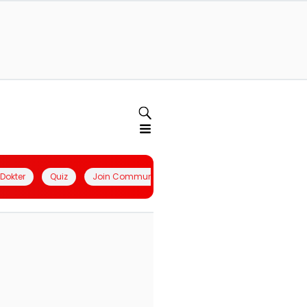
l Dokter
Quiz
Join Community