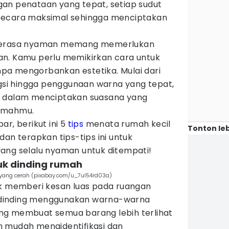
an penataan yang tepat, setiap sudut
secara maksimal sehingga menciptakan
 terasa nyaman memang memerlukan
lian. Kamu perlu memikirkan cara untuk
pa mengorbankan estetika. Mulai dari
ngsi hingga penggunaan warna yang tepat,
i dalam menciptakan suasana yang
rumahmu.
r, berikut ini 5
tips
menata rumah kecil
Tonton leb
dan terapkan tips-tips ini untuk
ang selalu nyaman untuk ditempati!
tuk dinding rumah
g yang cerah (pixabay.com/u_7ul54rd03a)
uk memberi kesan luas pada ruangan
dinding menggunakan warna-warna
ng membuat semua barang lebih terlihat
 mudah mengidentifikasi dan