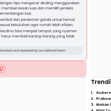
 dengan tips mengecat dinding menggunakan
 memberi kesan luas dan memilih jendela
emandangan luar.
 vertikal dan perabotan ganda untuk hemat
sesuai kebutuhan agar rumah lebih efisien.
h kecilmu bisa menjadi tempat yang nyaman
harus membeli barang-barang yang tidak
ssisted and reviewed by our editorial team.
Trendi
1
.
Gubern
2
.
Prabow
3
.
Makan B
4
.
Nilai T