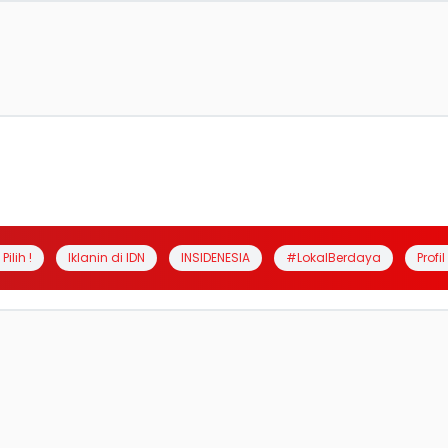
Pilih !
Iklanin di IDN
INSIDENESIA
#LokalBerdaya
Profi