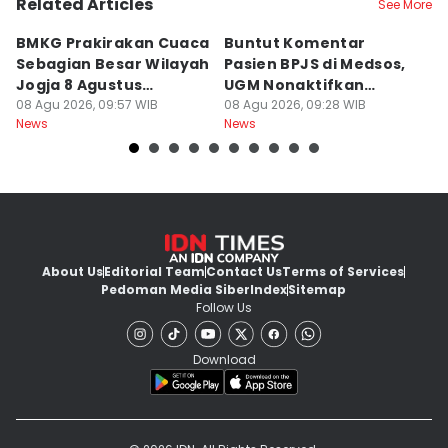
Related Articles
See More
BMKG Prakirakan Cuaca
Buntut Komentar
Sr
Sebagian Besar Wilayah
Pasien BPJS di Medsos,
Ti
Jogja 8 Agustus
UGM Nonaktifkan
P
Berawan
08 Agu 2026, 09:57 WIB
Dokter PPDS
08 Agu 2026, 09:28 WIB
J
08
News
News
Ne
About Us
Editorial Team
Contact Us
Terms of Services
Pedoman Media Siber
Index
Sitemap
Follow Us
Download