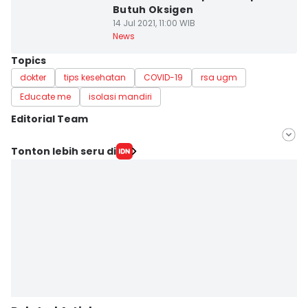
Butuh Oksigen
14 Jul 2021, 11:00 WIB
News
Topics
dokter
tips kesehatan
COVID-19
rsa ugm
Educate me
isolasi mandiri
Editorial Team
Editor
Tonton lebih seru di
Siti Umaiyah
Editor
Paulus Risang