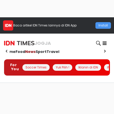
Baca artikel
IDN Times
lainnya di IDN App
Install
JOGJA
Home
Food
News
Sport
Travel
For
Soccer Times
Yuk Pilih !
Iklanin di IDN
INSI
You