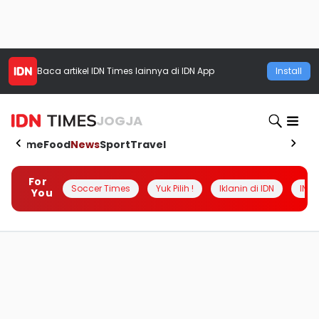
Baca artikel
IDN Times
lainnya di IDN App
Install
JOGJA
Home
Food
News
Sport
Travel
For
Soccer Times
Yuk Pilih !
Iklanin di IDN
INSI
You