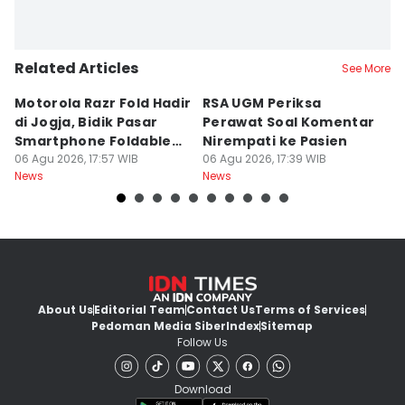
Related Articles
See More
Motorola Razr Fold Hadir
RSA UGM Periksa
A
di Jogja, Bidik Pasar
Perawat Soal Komentar
L
Smartphone Foldable
Nirempati ke Pasien
P
Premium
06 Agu 2026, 17:57 WIB
06 Agu 2026, 17:39 WIB
E
06
News
News
Ne
About Us
Editorial Team
Contact Us
Terms of Services
Pedoman Media Siber
Index
Sitemap
Follow Us
Download