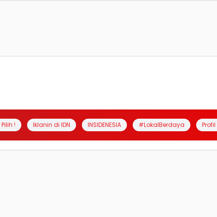
Pilih !
Iklanin di IDN
INSIDENESIA
#LokalBerdaya
Profi