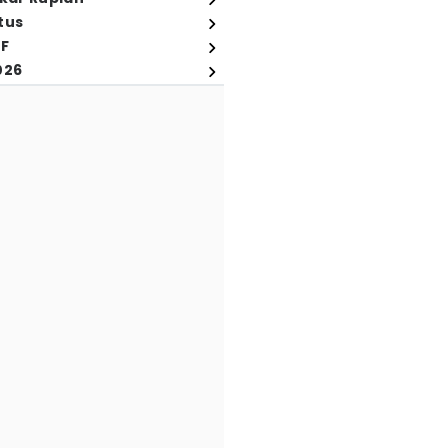
tus
FF
026