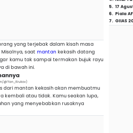
5
.
17 Agus
6
.
Piala A
7
.
GIIAS 2
orang yang terjebak dalam kisah masa
 Misalnya, saat
mantan
kekasih datang
Agar kamu tak sampai termakan bujuk rayu
a di bawah ini.
ahannya
com/@Yan_Krukov)
is dari mantan kekasih akan membuatmu
 kembali atau tidak. Kamu seakan lupa,
lahan yang menyebabkan rusaknya