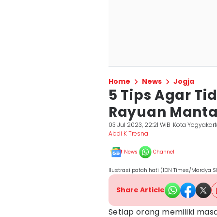
Home
News
Jogja
5 Tips Agar T
Rayuan Manta
03 Jul 2023, 22:21 WIB
Kota Yogyakar
Abdi K Tresna
News
Channel
Ilustrasi patah hati (IDN Times/Mardya S
Share Article
Setiap orang memiliki mas