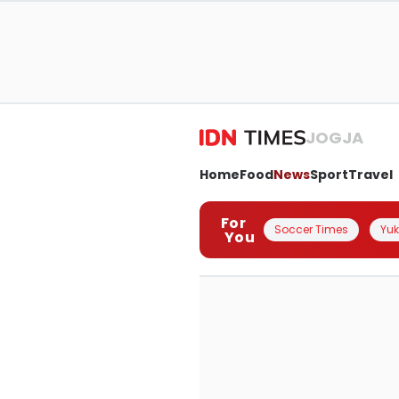
JOGJA
Home
Food
News
Sport
Travel
For
Soccer Times
Yuk 
You