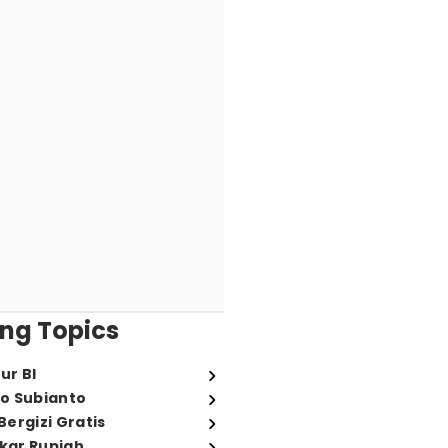
ng Topics
ur BI
o Subianto
ergizi Gratis
ukar Rupiah