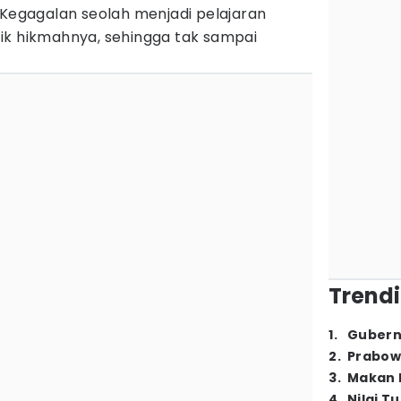
 Kegagalan seolah menjadi pelajaran
ik hikmahnya, sehingga tak sampai
Trendi
1
.
Gubern
2
.
Prabow
3
.
Makan B
4
.
Nilai T