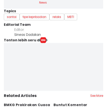
News
Topics
santai
tipe kepribadian
relaks
MBTI
Editorial Team
Editor
Sineas Dadakan
Tonton lebih seru di
Related Articles
See More
BMKG Prakirakan Cuaca
Buntut Komentar
Sr