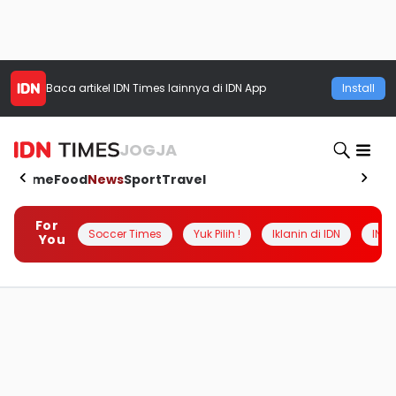
Baca artikel
IDN Times
lainnya di IDN App
Install
JOGJA
Home
Food
News
Sport
Travel
For
Soccer Times
Yuk Pilih !
Iklanin di IDN
INSI
You