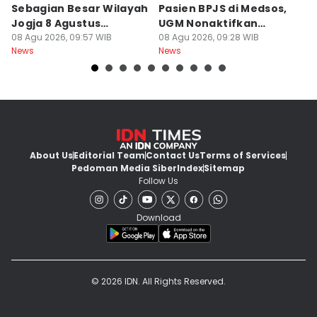
Sebagian Besar Wilayah
Pasien BPJS di Medsos,
Ti
Jogja 8 Agustus
UGM Nonaktifkan
P
Berawan
08 Agu 2026, 09:57 WIB
Dokter PPDS
08 Agu 2026, 09:28 WIB
J
08
News
News
Ne
About Us
Editorial Team
Contact Us
Terms of Services
Pedoman Media Siber
Index
Sitemap
Follow Us
Download
© 2026 IDN. All Rights Reserved.