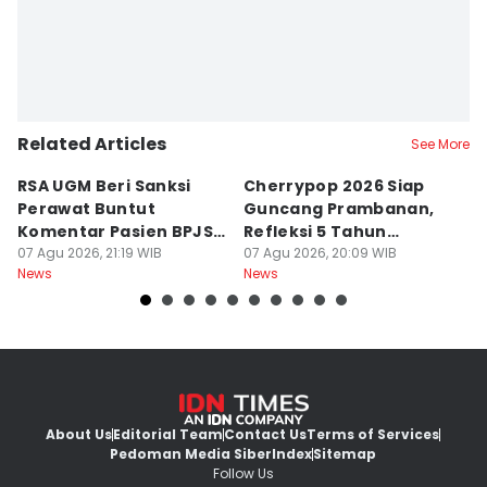
Related Articles
See More
RSA UGM Beri Sanksi
Cherrypop 2026 Siap
K
Perawat Buntut
Guncang Prambanan,
K
Komentar Pasien BPJS
Refleksi 5 Tahun
B
di Medsos
07 Agu 2026, 21:19 WIB
Perjalanan
07 Agu 2026, 20:09 WIB
J
07
News
News
Ne
About Us
Editorial Team
Contact Us
Terms of Services
Pedoman Media Siber
Index
Sitemap
Follow Us