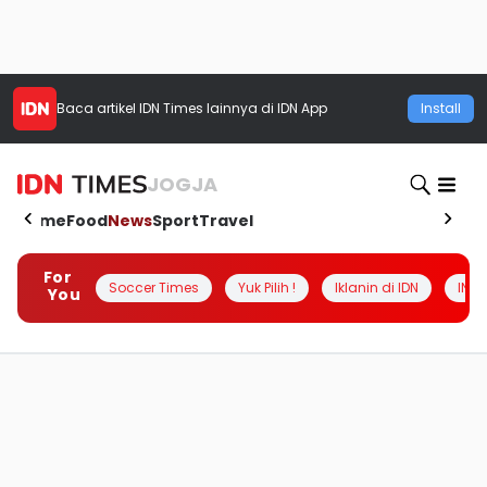
Baca artikel
IDN Times
lainnya di IDN App
Install
JOGJA
Home
Food
News
Sport
Travel
For
Soccer Times
Yuk Pilih !
Iklanin di IDN
INSI
You