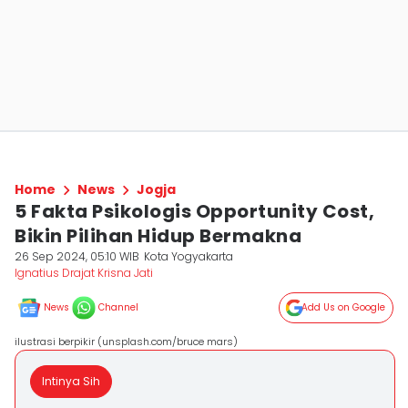
Home
News
Jogja
5 Fakta Psikologis Opportunity Cost,
Bikin Pilihan Hidup Bermakna
26 Sep 2024, 05:10 WIB
Kota Yogyakarta
Ignatius Drajat Krisna Jati
News
Channel
Add Us on Google
ilustrasi berpikir (unsplash.com/bruce mars)
Intinya Sih