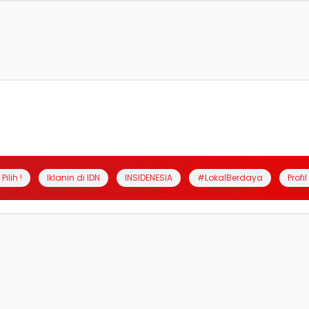
Pilih !
Iklanin di IDN
INSIDENESIA
#LokalBerdaya
Profi