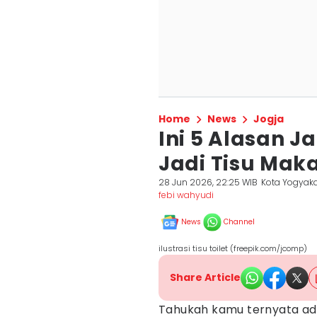
Home
News
Jogja
Ini 5 Alasan Ja
Jadi Tisu Mak
28 Jun 2026, 22:25 WIB
Kota Yogyaka
febi wahyudi
News
Channel
ilustrasi tisu toilet (freepik.com/jcomp)
Share Article
Tahukah kamu ternyata ad