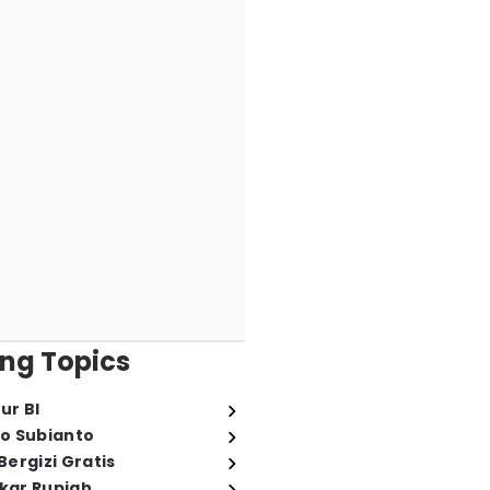
ng Topics
ur BI
o Subianto
ergizi Gratis
ukar Rupiah