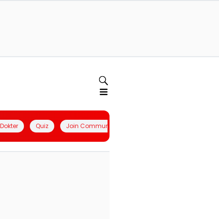
l Dokter
Quiz
Join Community