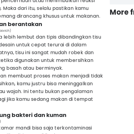
pencernaan atau menimbulkan reaksi
 Maka dari itu, selalu pastikan kamu
More 
mang dirancang khusus untuk makanan.
dan berantakan
rpovich)
lebih lembut dan tipis dibandingkan tisu
sain untuk cepat terurai di dalam
tnya, tisu ini sangat mudah robek dan
ketika digunakan untuk membersihkan
ng basah atau berminyak.
kan membuat proses makan menjadi tidak
ihkan, kamu justru bisa meninggalkan
tau wajah. Ini tentu bukan pengalaman
gi jika kamu sedang makan di tempat
.
ung bakteri dan kuman
)
kamar mandi bisa saja terkontaminasi