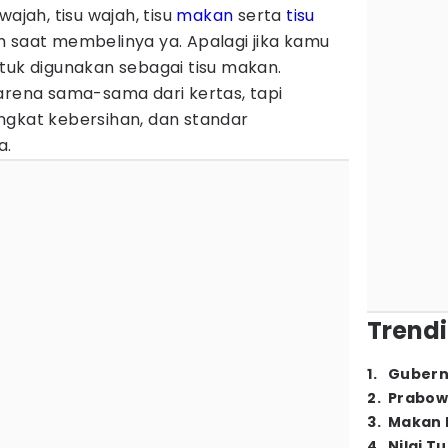
wajah, tisu wajah, tisu
makan
serta
tisu
lih saat membelinya ya. Apalagi jika kamu
tuk digunakan sebagai tisu makan.
arena sama-sama dari kertas, tapi
ngkat kebersihan, dan standar
a.
Trendi
1
.
Gubern
2
.
Prabow
3
.
Makan B
4
.
Nilai T