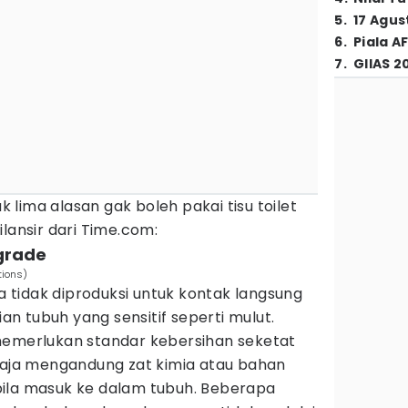
5
.
17 Agus
6
.
Piala A
7
.
GIIAS 2
ak lima alasan gak boleh pakai tisu toilet
lansir dari Time.com:
 grade
tions)
tidak diproduksi untuk kontak langsung
 tubuh yang sensitif seperti mulut.
memerlukan standar kebersihan seketat
 saja mengandung zat kimia atau bahan
ila masuk ke dalam tubuh. Beberapa