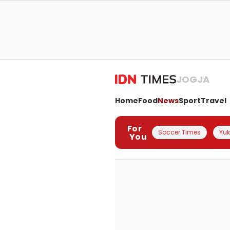
JOGJA
Home
Food
News
Sport
Travel
For
Soccer Times
Yuk 
You