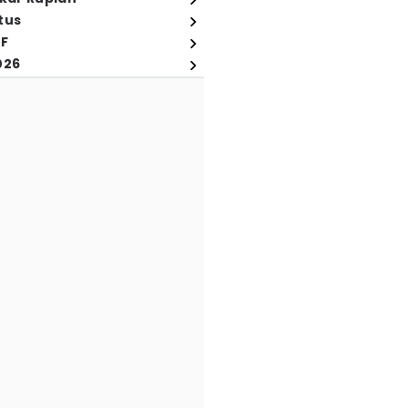
tus
FF
026