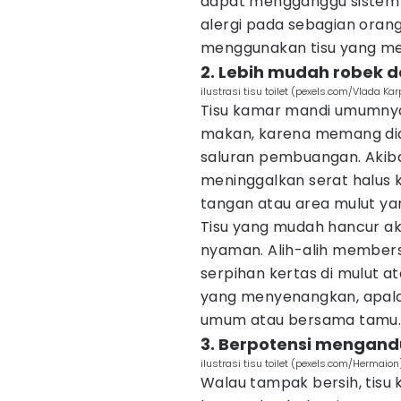
dapat mengganggu sistem 
alergi pada sebagian orang.
menggunakan tisu yang me
2. Lebih mudah robek 
ilustrasi tisu toilet (pexels.com/Vlada Ka
Tisu kamar mandi umumnya 
makan, karena memang dide
saluran pembuangan. Akiba
meninggalkan serat halus 
tangan atau area mulut ya
Tisu yang mudah hancur a
nyaman. Alih-alih members
serpihan kertas di mulut a
yang menyenangkan, apala
umum atau bersama tamu
3. Berpotensi mengand
ilustrasi tisu toilet (pexels.com/Hermaion
Walau tampak bersih, tisu 