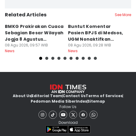
Related Articles
See More
BMKG Prakirakan Cuaca
Buntut Komentar
Sr
Sebagian Besar Wilayah
Pasien BPJS di Medsos,
Ti
Jogja 8 Agustus
UGM Nonaktifkan
P
Berawan
08 Agu 2026, 09:57 WIB
Dokter PPDS
08 Agu 2026, 09:28 WIB
J
08
News
News
Ne
About Us
Editorial Team
Contact Us
Terms of Services
Pedoman Media Siber
Index
Sitemap
Follow Us
Download