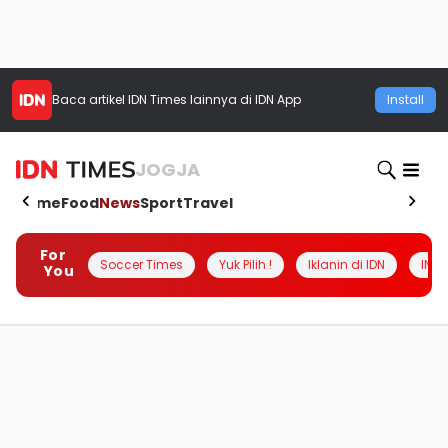
Baca artikel
IDN Times
lainnya di IDN App
Install
JOGJA
Home
Food
News
Sport
Travel
For
Soccer Times
Yuk Pilih !
Iklanin di IDN
INSI
You