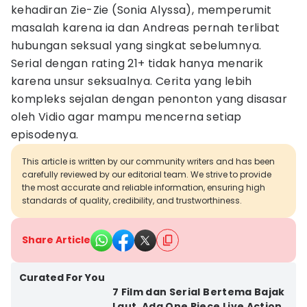
kehadiran Zie-Zie (Sonia Alyssa), memperumit
masalah karena ia dan Andreas pernah terlibat
hubungan seksual yang singkat sebelumnya.
Serial dengan rating 21+ tidak hanya menarik
karena unsur seksualnya. Cerita yang lebih
kompleks sejalan dengan penonton yang disasar
oleh Vidio agar mampu mencerna setiap
episodenya.
This article is written by our community writers and has been
carefully reviewed by our editorial team. We strive to provide
the most accurate and reliable information, ensuring high
standards of quality, credibility, and trustworthiness.
Share Article
Curated For You
7 Film dan Serial Bertema Bajak
Laut, Ada One Piece Live Action