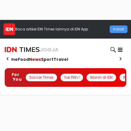
Baca artikel
IDN Times
lainnya di IDN App
Install
JOGJA
Home
Food
News
Sport
Travel
For
Soccer Times
Yuk Pilih !
Iklanin di IDN
INSI
You