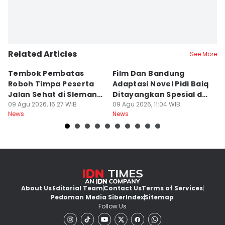
Related Articles
See More
Tembok Pembatas
Film Dan Bandung
P
Roboh Timpa Peserta
Adaptasi Novel Pidi Baiq
W
Jalan Sehat di Sleman,
Ditayangkan Spesial di
D
10 Orang Luka
09 Agu 2026, 16:27 WIB
Jogja
09 Agu 2026, 11:04 WIB
09
News
News
Ne
About Us
Editorial Team
Contact Us
Terms of Services
Pedoman Media Siber
Index
Sitemap
Follow Us