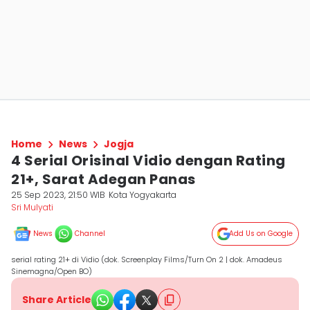
Home
News
Jogja
4 Serial Orisinal Vidio dengan Rating
21+, Sarat Adegan Panas
25 Sep 2023, 21:50 WIB
Kota Yogyakarta
Sri Mulyati
News
Channel
Add Us on Google
serial rating 21+ di Vidio (dok. Screenplay Films/Turn On 2 | dok. Amadeus
Sinemagna/Open BO)
Share Article