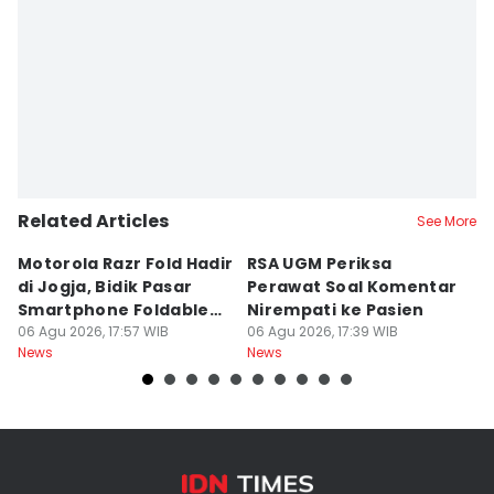
Related Articles
See More
Motorola Razr Fold Hadir
RSA UGM Periksa
A
di Jogja, Bidik Pasar
Perawat Soal Komentar
L
Smartphone Foldable
Nirempati ke Pasien
P
Premium
06 Agu 2026, 17:57 WIB
06 Agu 2026, 17:39 WIB
E
06
News
News
Ne