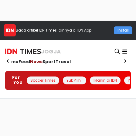
Baca artikel
IDN Times
lainnya di IDN App
Install
JOGJA
Home
Food
News
Sport
Travel
For
Soccer Times
Yuk Pilih !
Iklanin di IDN
INSI
You