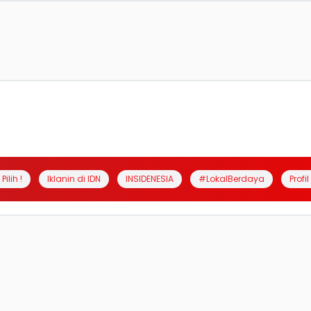
Pilih !
Iklanin di IDN
INSIDENESIA
#LokalBerdaya
Profi