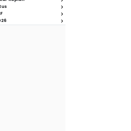
tus
FF
026