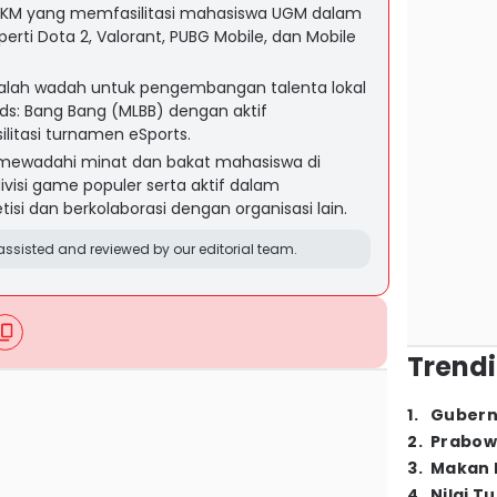
KM yang memfasilitasi mahasiswa UGM dalam
rti Dota 2, Valorant, PUBG Mobile, dan Mobile
alah wadah untuk pengembangan talenta lokal
s: Bang Bang (MLBB) dengan aktif
itasi turnamen eSports.
 mewadahi minat dan bakat mahasiswa di
ivisi game populer serta aktif dalam
i dan berkolaborasi dengan organisasi lain.
ssisted and reviewed by our editorial team.
Trendi
1
.
Gubern
2
.
Prabow
3
.
Makan B
4
.
Nilai T