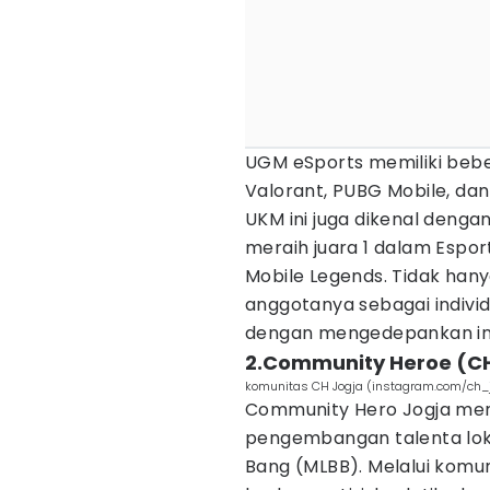
UGM eSports memiliki beber
Valorant, PUBG Mobile, dan
UKM ini juga dikenal denga
meraih juara 1 dalam Espo
Mobile Legends. Tidak han
anggotanya sebagai individu
dengan mengedepankan int
2.Community Heroe (C
komunitas CH Jogja (instagram.com/ch_
Community Hero Jogja men
pengembangan talenta lok
Bang (MLBB). Melalui komun