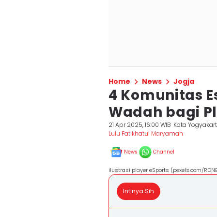
Home
News
Jogja
4 Komunitas Es
Wadah bagi Pl
21 Apr 2025, 16:00 WIB
Kota Yogyakar
Lulu Fatikhatul Maryamah
News
Channel
ilustrasi player eSports (pexels.com/RDNE
Intinya Sih