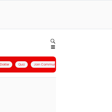
l Dokter
Quiz
Join Community