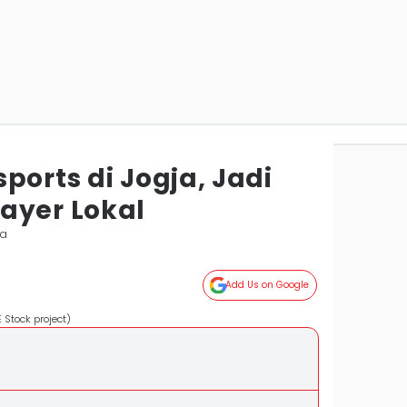
ports di Jogja, Jadi
ayer Lokal
ta
Add Us on Google
 Stock project)