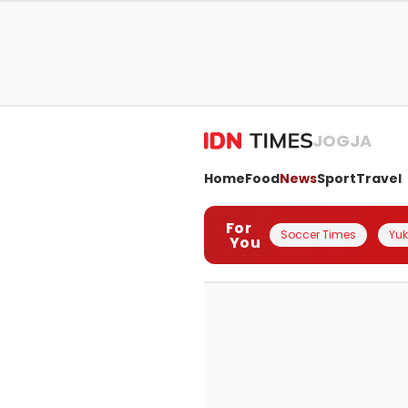
JOGJA
Home
Food
News
Sport
Travel
For
Soccer Times
Yuk 
You