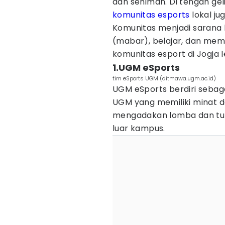
dan seniman. Di tengah gel
komunitas
esports
lokal ju
Komunitas menjadi sarana 
(mabar), belajar, dan mem
komunitas esport di Jogja l
1.UGM eSports
tim eSports UGM (ditmawa.ugm.ac.id)
UGM eSports berdiri sebag
UGM yang memiliki minat d
mengadakan lomba dan tur
luar kampus.