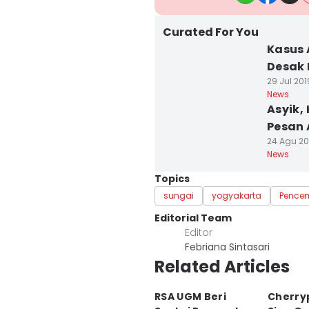
Curated For You
Kasus 
Desak 
29 Jul 201
News
Asyik,
Pesan 
24 Agu 201
News
Topics
sungai
yogyakarta
Pence
Editorial Team
Editor
Febriana Sintasari
Related Articles
RSA UGM Beri
Cherry