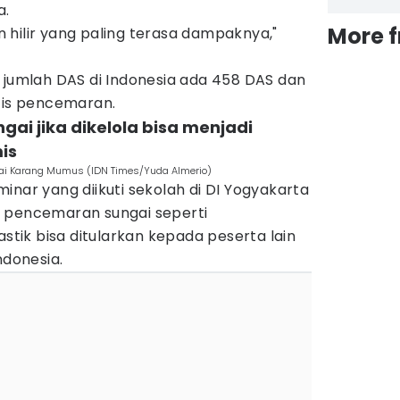
a.
More 
 hilir yang paling terasa dampaknya,"
 jumlah DAS di Indonesia ada 458 DAS dan
itis pencemaran.
ngai jika dikelola bisa menjadi
s‎
i Karang Mumus (IDN Times/Yuda Almerio)
inar yang diikuti sekolah di DI Yogyakarta
 pencemaran sungai seperti
ik bisa ditularkan kepada peserta lain
ndonesia.