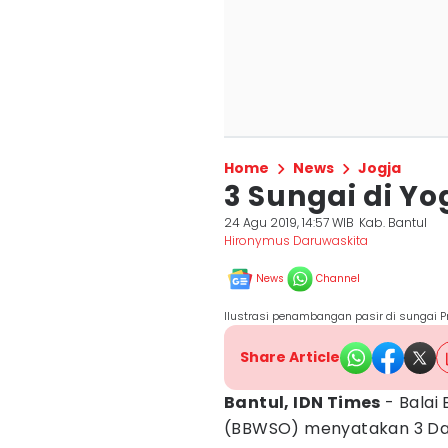
Home
News
Jogja
3 Sungai di Y
24 Agu 2019, 14:57 WIB
Kab. Bantul
Hironymus Daruwaskita
News
Channel
Ilustrasi penambangan pasir di sungai P
Share Article
Bantul, IDN Times
- Balai
(BBWSO) menyatakan 3 Dae