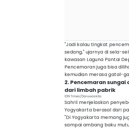
"Jadi kalau tingkat pence
sedang," ujarnya di sela-sel
kawasan Laguna Pantai Dep
Pencemaran juga bisa dilih
kemudian merasa gatal-ga
2. Pencemaran sungai 
dari limbah pabrik‎
IDN Times/Daruwaskita
Sahril menjelaskan penye
Yogyakarta berasal dari pab
"Di Yogyakarta memang jug
sampai ambang baku mutu