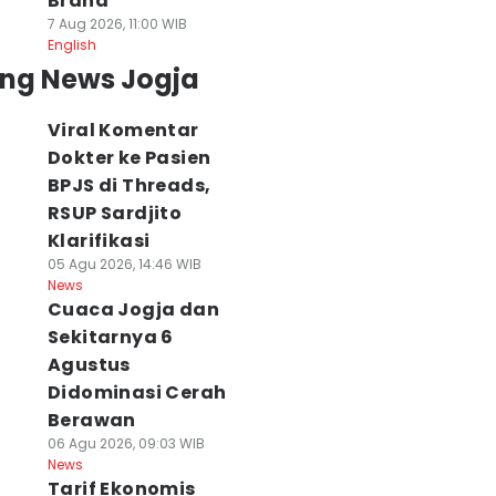
Brand
7 Aug 2026, 11:00 WIB
English
ing News Jogja
Viral Komentar
Dokter ke Pasien
BPJS di Threads,
RSUP Sardjito
Klarifikasi
05 Agu 2026, 14:46 WIB
News
Cuaca Jogja dan
Sekitarnya 6
Agustus
Didominasi Cerah
Berawan
06 Agu 2026, 09:03 WIB
News
ral Maling Gasak
Motorola Razr Fold
RSA UGM Periksa
Tarif Ekonomis