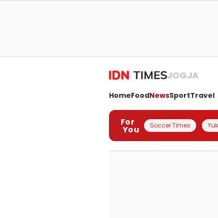
JOGJA
Home
Food
News
Sport
Travel
For
Soccer Times
Yuk 
You