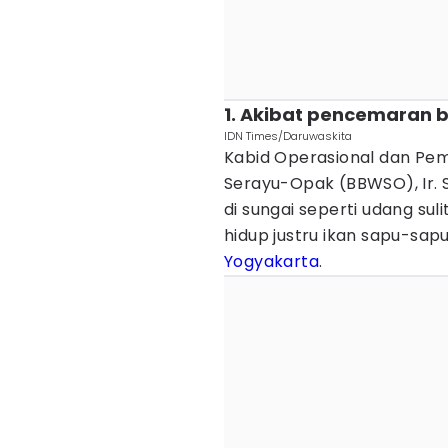
1. Akibat pencemaran b
IDN Times/Daruwaskita
Kabid Operasional dan Peme
Serayu-Opak (BBWSO), Ir. S
di sungai seperti udang sul
hidup justru ikan sapu-sap
Yogyakarta
.