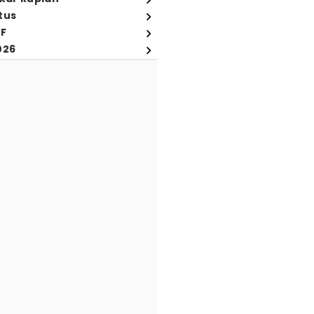
tus
FF
026