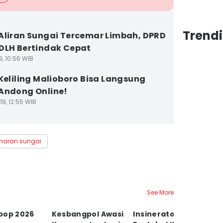
Trend
Aliran Sungai Tercemar Limbah, DPRD
DLH Bertindak Cepat
9, 10:56 WIB
 Keliling Malioboro Bisa Langsung
Andong Online!
9, 12:55 WIB
maran sungai
See More
pop 2026
Kesbangpol Awasi
Insinerator
Vi