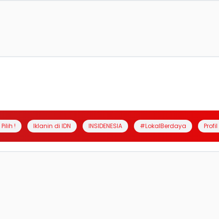
Pilih !
Iklanin di IDN
INSIDENESIA
#LokalBerdaya
Profi