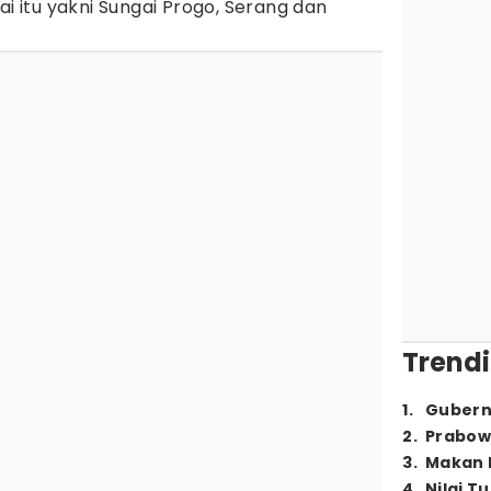
ai itu yakni Sungai Progo, Serang dan
Trendi
1
.
Gubern
2
.
Prabow
3
.
Makan B
4
.
Nilai T