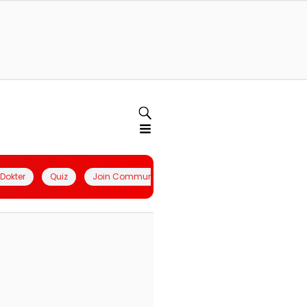
l Dokter
Quiz
Join Community