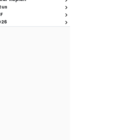
tus
FF
026