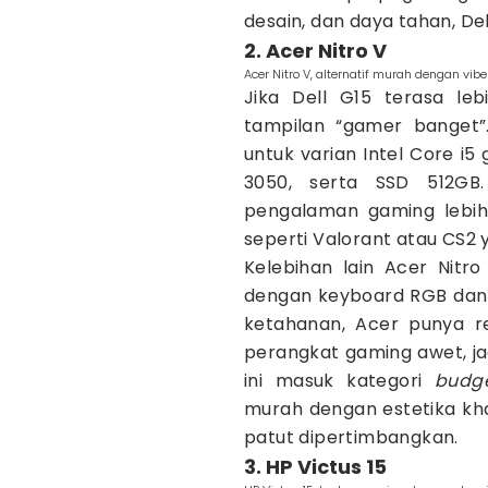
desain, dan daya tahan, Dell
2. Acer Nitro V
Acer Nitro V, alternatif murah dengan vib
Jika Dell G15 terasa le
tampilan “gamer banget”. 
untuk varian Intel Core i5
3050, serta SSD 512GB
pengalaman gaming lebih
seperti Valorant atau CS2
Kelebihan lain Acer Nitr
dengan keyboard RGB dan a
ketahanan, Acer punya r
perangkat gaming awet, ja
ini masuk kategori
budg
murah dengan estetika kha
patut dipertimbangkan.
3. HP Victus 15