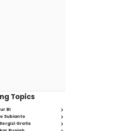
ng Topics
ur BI
o Subianto
ergizi Gratis
ukar Rupiah