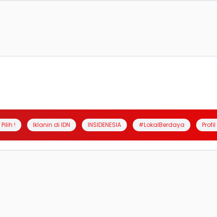
Pilih !
Iklanin di IDN
INSIDENESIA
#LokalBerdaya
Profi