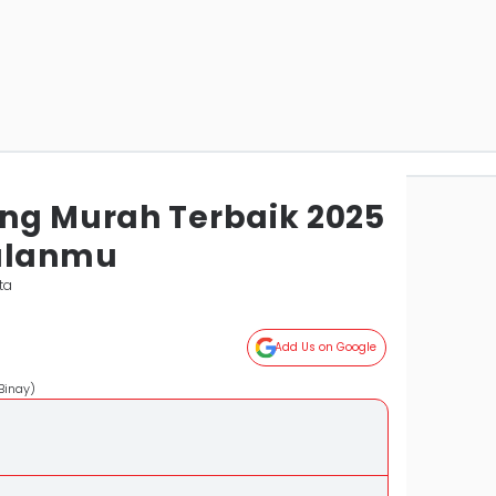
ng Murah Terbaik 2025
dalanmu
ta
Add Us on Google
Binay)