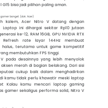
 G15 bisa jadi pilihan paling aman.
e gamer banget. (dok. Acer)
bih kalem, Acer Nitro V datang dengan
Laptop ini dihargai sekitar Rp10 jutaan
 generasi ke-12, RAM 16GB, GPU NVIDIA RTX
. Refresh rate layar 144Hz membuat
 halus, terutama untuk game kompetitif
 yang membutuhkan FPS tinggi.
o V pada desainnya yang lebih menyolok
ksen merah di bagian belakang. Dari sisi
eputasi cukup baik dalam menghadirkan
di kamu tidak perlu khawatir meski laptop
et
. Kalau kamu mencari laptop gaming
s gamer sekaligus performa solid, Nitro V