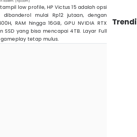
in kalem. (hp.com)
ampil low profile, HP Victus 15 adalah opsi
i dibanderol mulai Rp12 jutaan, dengan
Trend
00H, RAM hingga 16GB, GPU NVIDIA RTX
n SSD yang bisa mencapai 4TB. Layar Full
 gameplay tetap mulus.