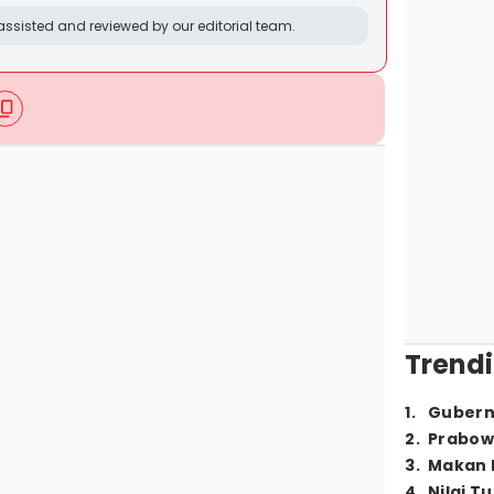
ssisted and reviewed by our editorial team.
Trendi
1
.
Gubern
2
.
Prabow
3
.
Makan B
4
.
Nilai T