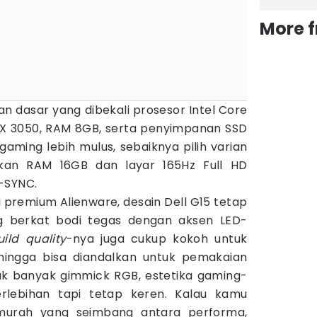
More 
ian dasar yang dibekali prosesor Intel Core
TX 3050, RAM 8GB, serta penyimpanan SSD
aming lebih mulus, sebaiknya pilih varian
kan RAM 16GB dan layar 165Hz Full HD
-SYNC.
ni premium Alienware, desain Dell G15 tetap
berkat bodi tegas dengan aksen LED-
uild quality
-nya juga cukup kokoh untuk
hingga bisa diandalkan untuk pemakaian
ak banyak gimmick RGB, estetika gaming-
erlebihan tapi tetap keren. Kalau kamu
murah yang seimbang antara performa,