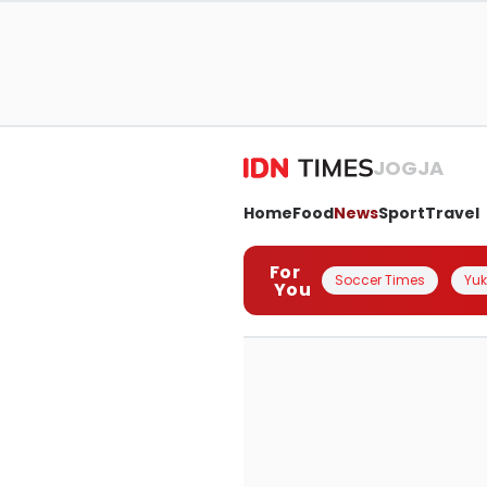
JOGJA
Home
Food
News
Sport
Travel
For
Soccer Times
Yuk 
You