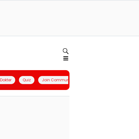
l Dokter
Quiz
Join Community