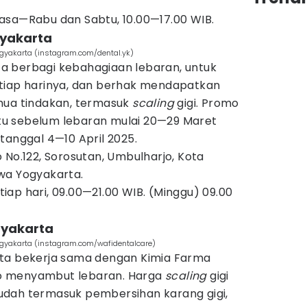
lasa—Rabu dan Sabtu, 10.00—17.00 WIB.
ogyakarta
 Yogyakarta (instagram.com/dental.yk)
arta berbagi kebahagiaan lebaran, untuk
tiap harinya, dan berhak mendapatkan
mua tindakan, termasuk
scaling
gigi. Promo
aitu sebelum lebaran mulai 20—29 Maret
tanggal 4—10 April 2025.
o No.122, Sorosutan, Umbulharjo, Kota
wa Yogyakarta.
iap hari, 09.00—21.00 WIB. (Minggu) 09.00
gyakarta
Yogyakarta (instagram.com/wafidentalcare)
rta bekerja sama dengan Kimia Farma
o menyambut lebaran. Harga
scaling
gigi
i sudah termasuk pembersihan karang gigi,