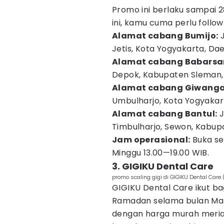
Promo ini berlaku sampai
ini, kamu cuma perlu follo
Alamat cabang Bumijo:
J
Jetis, Kota Yogyakarta, Da
Alamat cabang Babarsar
Depok, Kabupaten Sleman,
Alamat cabang Giwanga
Umbulharjo, Kota Yogyakar
Alamat cabang Bantul:
J
Timbulharjo, Sewon, Kabup
Jam operasional:
Buka set
Minggu 13.00—19.00 WIB.
3. GIGIKU Dental Care
promo scaling gigi di GIGIKU Dental Car
GIGIKU Dental Care ikut b
Ramadan selama bulan Mar
dengan harga murah meriah