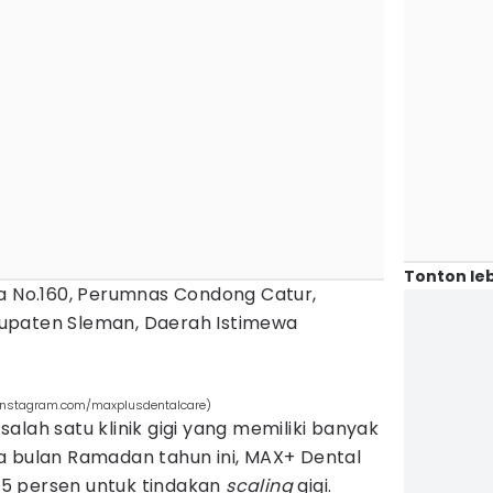
Tonton leb
ra No.160, Perumnas Condong Catur,
upaten Sleman, Daerah Istimewa
 (instagram.com/maxplusdentalcare)
alah satu klinik gigi yang memiliki banyak
a bulan Ramadan tahun ini, MAX+ Dental
5 persen untuk tindakan
scaling
gigi.