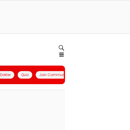
l Dokter
Quiz
Join Community