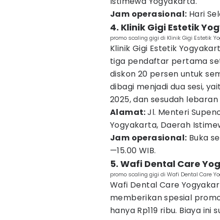
Istimewa Yogyakarta.
Jam operasional:
Hari Se
4. Klinik Gigi Estetik Y
promo scaling gigi di Klinik Gigi Estetik
Klinik Gigi Estetik Yogyak
tiga pendaftar pertama se
diskon 20 persen untuk se
dibagi menjadi dua sesi, y
2025, dan sesudah lebaran 
Alamat:
Jl. Menteri Supen
Yogyakarta, Daerah Istime
Jam operasional:
Buka set
—15.00 WIB.
5. Wafi Dental Care Yo
promo scaling gigi di Wafi Dental Care 
Wafi Dental Care Yogyaka
memberikan spesial prom
hanya Rp119 ribu. Biaya in