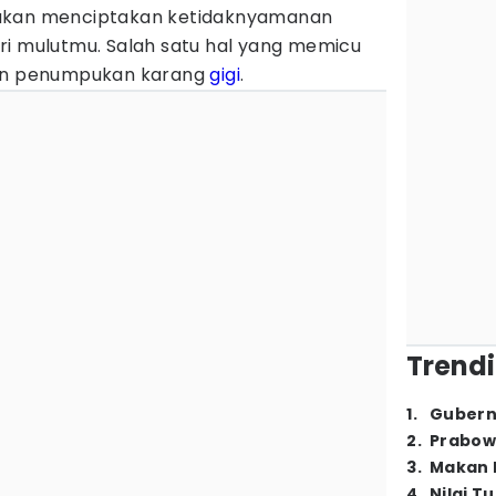
ni akan menciptakan ketidaknyamanan
ri mulutmu. Salah satu hal yang memicu
kan penumpukan karang
gigi
.
Trendi
1
.
Gubern
2
.
Prabow
3
.
Makan B
4
.
Nilai T