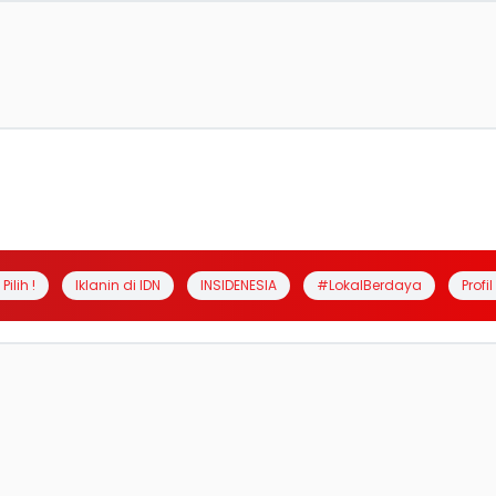
Pilih !
Iklanin di IDN
INSIDENESIA
#LokalBerdaya
Profi