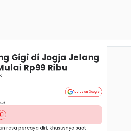
ng Gigi di Jogja Jelang
Mulai Rp99 Ribu
ta
Add Us on Google
oto)
 rasa percaya diri, khususnya saat