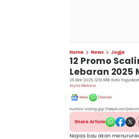
Home
News
Jogja
12 Promo Scali
Lebaran 2025 
25 Mar 2025, 12:19 WIB
Kota Yogyakar
Aryna Meliana
News
Channel
ilustrasi scaling gigi (freepik.com/pressf
Share Article
Napas bau akan menurunkan