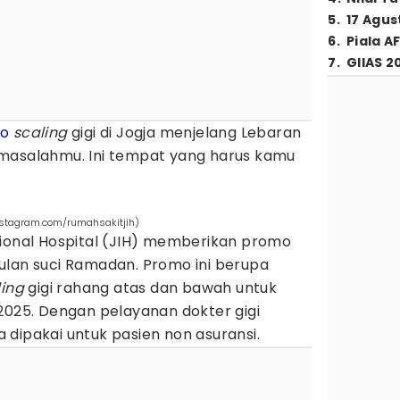
5
.
17 Agus
6
.
Piala A
7
.
GIIAS 2
o
scaling
gigi di Jogja menjelang Lebaran
masalahmu. Ini tempat yang harus kamu
instagram.com/rumahsakitjih)
sional Hospital (JIH) memberikan promo
ulan suci Ramadan. Promo ini berupa
ing
gigi rahang atas dan bawah untuk
2025. Dengan pelayanan dokter gigi
sa dipakai untuk pasien non asuransi.