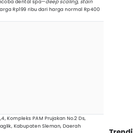
ncoba dental spa—
deep scaling, stain
arga Rp199 ribu dari harga normal Rp400
8,4, Kompleks PAM Prujakan No.2 Ds,
gaglik, Kabupaten Sleman, Daerah
Trend