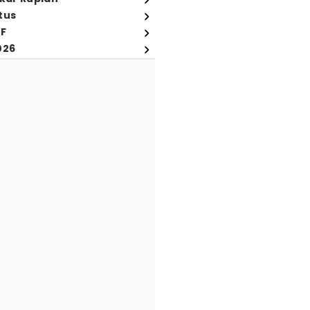
tus
FF
026