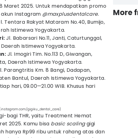
 28 Maret 2025. Untuk mendapatkan promo
More 
w akun Instagram
@maxplusdentalcare.
l. Tentara Rakyat Mataram No.40, Bumijo,
erah Istimewa Yogyakarta.
i:
Jl. Babarsari No.11, Janti, Caturtunggal,
 Daerah Istimewa Yogyakarta.
n:
Jl. Imogiri Tim. No.113 D, Giwangan,
ta, Daerah Istimewa Yogyakarta.
l. Parangtritis Km. 8 Bangi, Dadapan,
aten Bantul, Daerah Istimewa Yogyakarta.
iap hari, 09.00—21.00 WIB. Khusus hari
e (instagram.com/gigiku_dental_care)
agi-bagi THR, yaitu Treatment Hemat
et 2025. Kamu bisa
basic scaling
gigi
 hanya Rp99 ribu untuk rahang atas dan