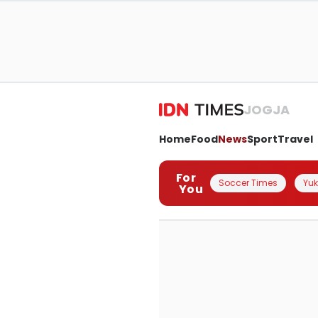
JOGJA
Home
Food
News
Sport
Travel
For
Soccer Times
Yuk 
You