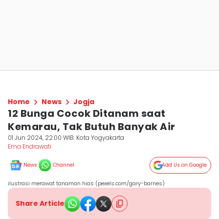
Home
News
Jogja
12 Bunga Cocok Ditanam saat
Kemarau, Tak Butuh Banyak Air
01 Jun 2024, 22:00 WIB
Kota Yogyakarta
Ema Endrawati
News
Channel
Add Us on Google
ilustrasi merawat tanaman hias (pexels.com/gary-barnes)
Share Article