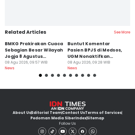
Related Articles
See More
BMKG Prakirakan Cuaca
Buntut Komentar
Sr
Sebagian Besar Wilayah
Pasien BPJS di Medsos,
Ti
Jogja 8 Agustus
UGM Nonaktifkan
P
Berawan
08 Agu 2026, 09:57 WIB
Dokter PPDS
08 Agu 2026, 09:28 WIB
J
08
News
News
Ne
About Us
Editorial Team
Contact Us
Terms of Services
Pedoman Media Siber
Index
Sitemap
Follow Us