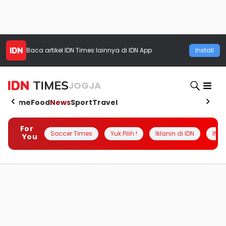
Baca artikel
IDN Times
lainnya di IDN App
Install
JOGJA
Home
Food
News
Sport
Travel
For
Soccer Times
Yuk Pilih !
Iklanin di IDN
INSI
You