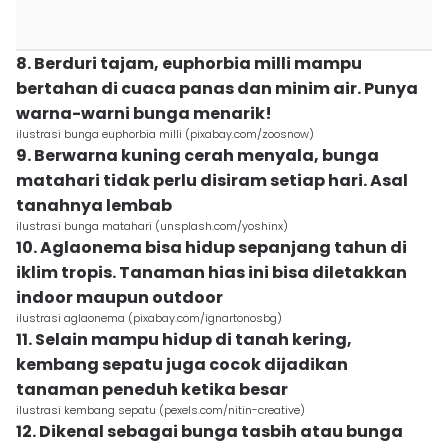
8. Berduri tajam, euphorbia milli mampu
bertahan di cuaca panas dan minim air. Punya
warna-warni bunga menarik!
ilustrasi bunga euphorbia milli (pixabay.com/zoosnow)
9. Berwarna kuning cerah menyala, bunga
matahari tidak perlu disiram setiap hari. Asal
tanahnya lembab
ilustrasi bunga matahari (unsplash.com/yoshinx)
10. Aglaonema bisa hidup sepanjang tahun di
iklim tropis. Tanaman hias ini bisa diletakkan
indoor maupun outdoor
ilustrasi aglaonema (pixabay.com/ignartonosbg)
11. Selain mampu hidup di tanah kering,
kembang sepatu juga cocok dijadikan
tanaman peneduh ketika besar
ilustrasi kembang sepatu (pexels.com/nitin-creative)
12. Dikenal sebagai bunga tasbih atau bunga