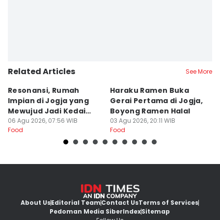
Related Articles
See More
Resonansi, Rumah
Haraku Ramen Buka
6
Impian di Jogja yang
Gerai Pertama di Jogja,
A
Mewujud Jadi Kedai
Boyong Ramen Halal
B
Ramen dan Burger
06 Agu 2026, 07:56 WIB
03 Agu 2026, 20:11 WIB
31
Food
Food
Fo
About Us
Editorial Team
Contact Us
Terms of Services
Pedoman Media Siber
Index
Sitemap