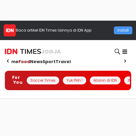
Baca artikel
IDN Times
lainnya di IDN App
Install
JOGJA
Home
Food
News
Sport
Travel
For
Soccer Times
Yuk Pilih !
Iklanin di IDN
INSI
You