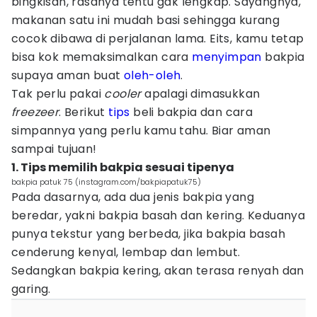
bingkisan, rasanya tentu gak lengkap. Sayangnya,
makanan satu ini mudah basi sehingga kurang
cocok dibawa di perjalanan lama. Eits, kamu tetap
bisa kok memaksimalkan cara
menyimpan
bakpia
supaya aman buat
oleh-oleh
.
Tak perlu pakai
cooler
apalagi dimasukkan
freezeer
. Berikut
tips
beli bakpia dan cara
simpannya yang perlu kamu tahu. Biar aman
sampai tujuan!
1. Tips memilih bakpia sesuai tipenya
bakpia patuk 75 (instagram.com/bakpiapatuk75)
Pada dasarnya, ada dua jenis bakpia yang
beredar, yakni bakpia basah dan kering. Keduanya
punya tekstur yang berbeda, jika bakpia basah
cenderung kenyal, lembap dan lembut.
Sedangkan bakpia kering, akan terasa renyah dan
garing.